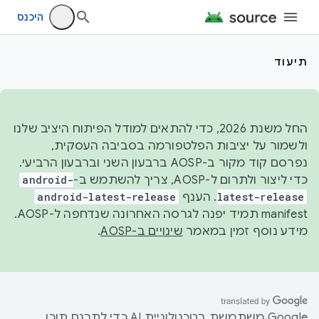
היכנס
תיעוד
החל משנת 2026, כדי להתאים למודל הפיתוח היציב שלנו
ולשמור על יציבות הפלטפורמה בסביבה העסקית,
נפרסם קוד מקור ב-AOSP ברבעון השני וברבעון הרביעי.
כדי ליצור ולתרום ל-AOSP, צריך להשתמש ב-
android-
latest-release
. הענף
android-latest-release
manifest תמיד יפנה לגרסה האחרונה שנדחפה ל-AOSP.
מידע נוסף זמין במאמר
שינויים ב-AOSP
.
‫Google משתמשת בטכנולוגיית AI כדי לתרגם תוכן