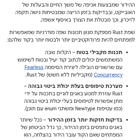
ההידור שמבצעות אכיפה של משך החיים והבעלות של
האובייקט, ובבדיקות בזמן הריצה שמבטיחות גישה תקפה
לזיכרון, וכך מבטלת את הצורך באיסוף אשפה.
שפת Rust מספקת מגוון תכונות שפה מודרניות שמאפשרות
למפתחים להיות פרודוקטיביים יותר ולבטוח יותר בקוד שלהם:
תכנות מקבילי בטוח
– הקלות שבה
המשתמשים יכולים לכתוב קוד יעיל ובטוח לשימוש
עם שרשורים הובילה ליצירת הסיסמה
Fearless
Concurrency
(מקביליות ללא חשש) של Rust.
מערכת טיפוסים בעלת יכולת ביטוי גבוהה
–
Rust עוזרת למנוע באגים לוגיים בתכנות על ידי
מתן אפשרות לטיפוסים בעלי יכולת ביטוי גבוהה
(כמו עטיפות Newtype ומשתני enum עם תוכן).
בדיקות חזקות יותר בזמן ההידור
– ככל שיותר
באגים נתפסים בזמן ההידור, כך גדל הביטחון של
המפתחים שאם הקוד עובר הידור בהצלחה, הוא