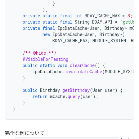
}
};
private
static
final
int
BDAY_CACHE_MAX
=
8
;
private
static
final
String
BDAY_API
=
"getUse
private
final
IpcDataCache<User
,
Birthday
>
mCa
new
IpcDataCache<User
,
Birthday
>
(
BDAY_CACHE_MAX
,
MODULE_SYSTEM
,
BDA
/** @hide **/
@VisibleForTesting
public
static
void
clearCache
()
{
IpcDataCache
.
invalidateCache
(
MODULE_SYSTEM
}
public
Birthday
getBirthday
(
User
user
)
{
return
mCache
.
query
(
user
);
}
}
完全な例について