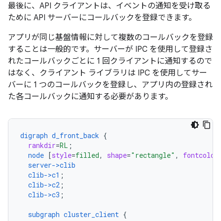
最後に、API クライアントは、イベントの通知を受け取る
ために API サーバーにコールバックを登録できます。
アプリが同じ基盤情報に対して複数のコールバックを登録
することは一般的です。サーバーが IPC を使用して登録さ
れたコールバックごとに 1 回クライアントに通知するので
はなく、クライアント ライブラリは IPC を使用してサー
バーに 1 つのコールバックを登録し、アプリ内の登録され
た各コールバックに通知する必要があります。
digraph
d_front_back
{
rankdir
=
RL
;
node
[
style
=
filled
,
shape
=
"rectangle"
,
fontcolor
server->clib
clib->c1
;
clib->c2
;
clib->c3
;
subgraph
cluster_client
{