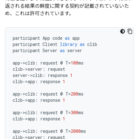
返される結果の鮮度に関する契約が記載されていないた
め、これは許可されています。
participant
App
code
as
app
participant
Client
library
as
clib
participant
Server
as
server
app
-
>
clib
:
request
@
T
=
100
ms
clib
-
>
server
:
request
server
-
>
clib
:
response
1
clib
-
>
app
:
response
1
app
-
>
clib
:
request
@
T
=
200
ms
clib
-
>
app
:
response
1
app
-
>
clib
:
request
@
T
=
300
ms
clib
-
>
app
:
response
1
app
-
>
clib
:
request
@
T
=
2000
ms
clib
-
>
server
:
request