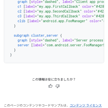
graph
[
style
=
"dashed"
,
label
=
"Client app proce
c1
[
label
=
"my.app.FirstCallback"
color
=
"#4285
c2
[
label
=
"my.app.SecondCallback"
color
=
"#4285
c3
[
label
=
"my.app.ThirdCallback"
color
=
"#4285
clib
[
label
=
"android.app.FooManager"
color
=
"#F
}
subgraph
cluster_server
{
graph
[
style
=
"dashed"
,
label
=
"Server process"
]
server
[
label
=
"com.android.server.FooManagerSe
}
}
この情報は役に立ちましたか？
このページのコンテンツやコードサンプルは、
コンテンツ ライセンス