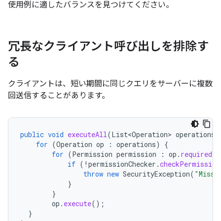
使用例に適したバランスを見つけてください。
冗長なクライアント呼び出しを排除す
る
クライアントは、短い期間に同じクエリをサーバーに複数
回送信することがあります。
public
void
executeAll
(
List<Operation>
operations
)
for
(
Operation
op
:
operations
)
{
for
(
Permission
permission
:
op
.
requiredPe
if
(
!
permissionChecker
.
checkPermission
throw
new
SecurityException
(
"Missi
}
}
op
.
execute
();
}