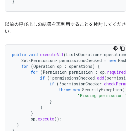
}
以前の呼び出しの結果を再利用することを検討してくださ
い。
public
void
executeAll
(
List<Operation>
operations
)
Set<Permission>
permissionsChecked
=
new
HashS
for
(
Operation
op
:
operations
)
{
for
(
Permission
permission
:
op
.
requiredPe
if
(
!
permissionsChecked
.
add
(
permission
if
(
!
permissionChecker
.
checkPermis
throw
new
SecurityException
(
"Missing permission "
}
}
}
op
.
execute
();
}
}