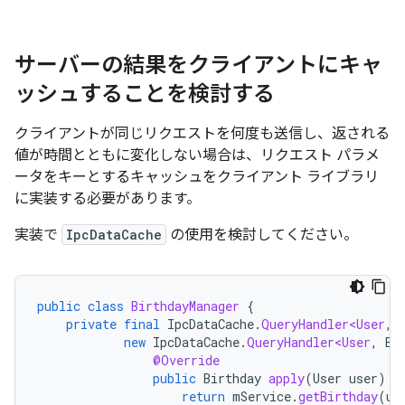
サーバーの結果をクライアントにキャ
ッシュすることを検討する
クライアントが同じリクエストを何度も送信し、返される
値が時間とともに変化しない場合は、リクエスト パラメ
ータをキーとするキャッシュをクライアント ライブラリ
に実装する必要があります。
実装で
IpcDataCache
の使用を検討してください。
public
class
BirthdayManager
{
private
final
IpcDataCache
.
QueryHandler<User
,
new
IpcDataCache
.
QueryHandler<User
,
Bi
@Override
public
Birthday
apply
(
User
user
)
{
return
mService
.
getBirthday
(
us