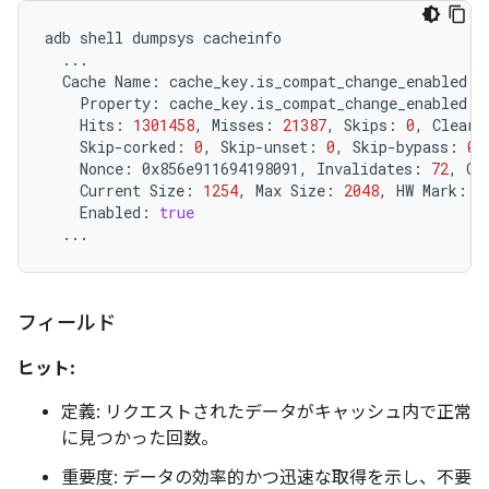
adb
shell
dumpsys
Cache
Name:
Property:
Hits:
1301458
,
Misses:
21387
,
Skips:
0
,
Clears
Skip-corked:
0
,
Skip-unset:
0
,
Skip-bypass:
0
,
Nonce:
0x856e911694198091,
Invalidates:
72
,
Co
Current
Size:
1254
,
Max
Size:
2048
,
HW
Mark:
2
Enabled:
true
フィールド
ヒット:
定義: リクエストされたデータがキャッシュ内で正常
に見つかった回数。
重要度: データの効率的かつ迅速な取得を示し、不要