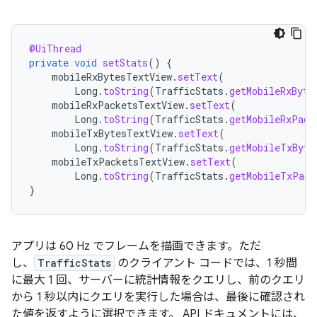
@UiThread
private
void
setStats
()
{
mobileRxBytesTextView
.
setText
(
Long
.
toString
(
TrafficStats
.
getMobileRxByte
mobileRxPacketsTextView
.
setText
(
Long
.
toString
(
TrafficStats
.
getMobileRxPack
mobileTxBytesTextView
.
setText
(
Long
.
toString
(
TrafficStats
.
getMobileTxByte
mobileTxPacketsTextView
.
setText
(
Long
.
toString
(
TrafficStats
.
getMobileTxPack
}
アプリは 60 Hz でフレームを描画できます。ただ
し、
TrafficStats
のクライアント コードでは、1 秒間
に最大 1 回、サーバーに統計情報をクエリし、前のクエリ
から 1 秒以内にクエリを実行した場合は、最後に確認され
た値を返すように選択できます。 API ドキュメントには、