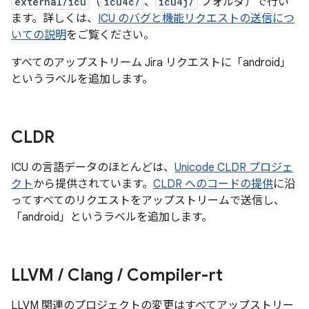
external/icu
（
icu4c/
、
icu4j/
フォルダ）で行い
ます。詳しくは、
ICU のバグと機能リクエストの送信につ
いての説明
をご覧ください。
すべてのアップストリーム Jira リクエストに「android」
というラベルを追加します。
CLDR
ICU の言語データのほとんどは、
Unicode CLDR プロジェ
クト
から提供されています。
CLDR へのコードの提供
に沿
ってすべてのリクエストをアップストリームで送信し、
「android」というラベルを追加します。
LLVM
/
Clang
/
Compiler-rt
LLVM 関連のプロジェクトの変更はすべてアップストリー