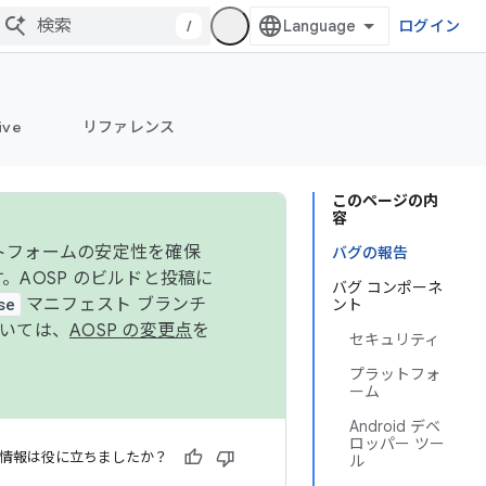
/
ログイン
ive
リファレンス
このページの内
容
ットフォームの安定性を確保
バグの報告
す。AOSP のビルドと投稿に
バグ コンポーネ
se
マニフェスト ブランチ
ント
ついては、
AOSP の変更点
を
セキュリティ
プラットフォ
ーム
Android デベ
ロッパー ツー
情報は役に立ちましたか？
ル