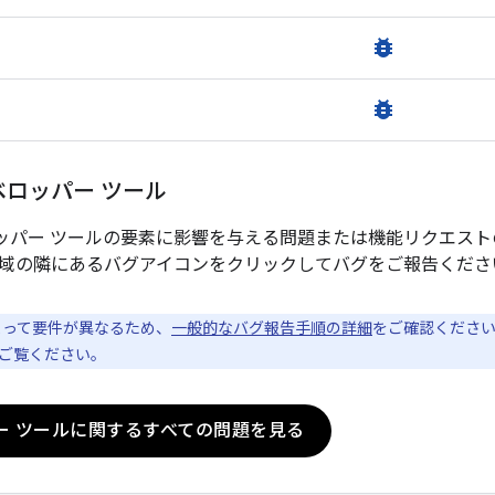
bug_report
bug_report
 デベロッパー ツール
 デベロッパー ツールの要素に影響を与える問題または機能リクエ
域の隣にあるバグアイコンをクリックしてバグをご報告くださ
って要件が異なるため、
一般的なバグ報告手順の詳細
をご確認くださ
ご覧ください。
ー ツールに関するすべての問題を見る