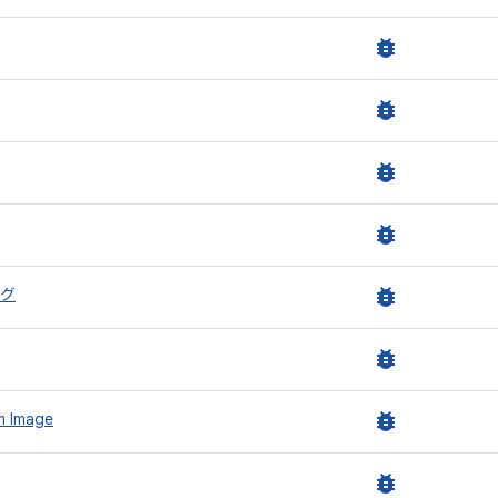
bug_report
bug_report
bug_report
bug_report
bug_report
グ
bug_report
bug_report
m Image
bug_report