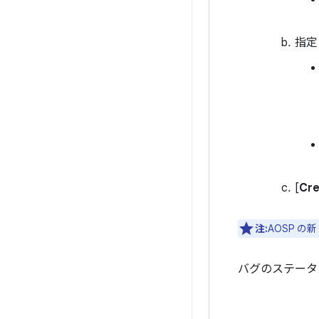
指定
[
Cre
注:
AOSP 
バグのステータ