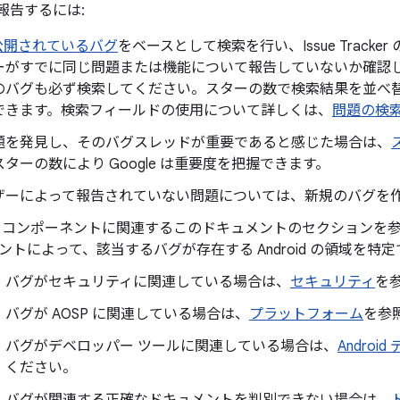
を報告するには:
公開されているバグ
をベースとして検索を行い、Issue Track
ーがすでに同じ問題または機能について報告していないか確認
のバグも必ず検索してください。スターの数で検索結果を並べ
できます。検索フィールドの使用について詳しくは、
問題の検
題を発見し、そのバグスレッドが重要であると感じた場合は、
ターの数により Google は重要度を把握できます。
ザーによって報告されていない問題については、新規のバグを
 コンポーネントに関連するこのドキュメントのセクションを参
ントによって、該当するバグが存在する Android の領域を特
バグがセキュリティに関連している場合は、
セキュリティ
を
バグが AOSP に関連している場合は、
プラットフォーム
を参
バグがデベロッパー ツールに関連している場合は、
Androi
ください。