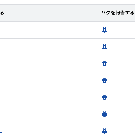
る
バグを報告する
bug_report
bug_report
bug_report
bug_report
bug_report
bug_report
bug_report
）