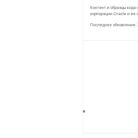
Контент и образцы кода
корпорации Oracle и ее
Последнее обновление: 
РАЗРАБОТКА
Хранилище Android Repository
Требования
Как скачать код
Предпросмотр исполняемых файлов
Заводские образы
Драйверы в виде исполняемых файлов