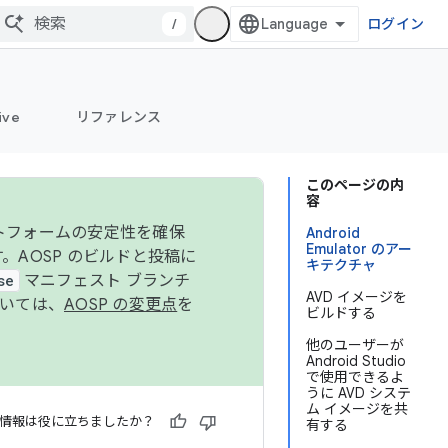
/
ログイン
ive
リファレンス
このページの内
容
ットフォームの安定性を確保
Android
Emulator のアー
す。AOSP のビルドと投稿に
キテクチャ
se
マニフェスト ブランチ
AVD イメージを
ついては、
AOSP の変更点
を
ビルドする
他のユーザーが
Android Studio
で使用できるよ
うに AVD システ
ム イメージを共
情報は役に立ちましたか？
有する