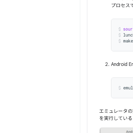
プロセスで
sour
lunc
make
Androi
emul
エミュレータの
を実行している A