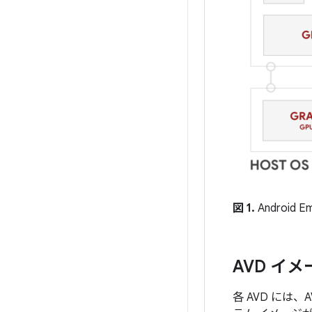
図 1.
Android
AVD イ
各 AVD には、