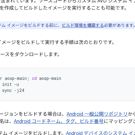
が含まれています。ソースコードからカスタム AVD システム 
を作成してビルドしたイメージを実行することも可能です。
ステム イメージをビルドする前に、
ビルド環境を構築する
必要があります
ム イメージをビルドして実行する手順は次のとおりです。
id ソースをダウンロードします。
r
aosp-main
;
cd
aosp-main
init
-u
sync
-j24
id バージョンをビルドする場合は、
Android 一般公開リポジトリ
か
名は、
Android コードネーム、タグ、ビルド番号
にマッピング
ステム イメージをビルドします。
Android デバイスのシステム