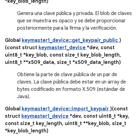
*key_blob_length)
Genera una clave pública y privada. El blob de claves
que se muestra es opaco y se debe proporcionar
posteriormente para la firma y la verificación.
Global
keymaster1_device::get_keypair_public
)
(const struct
keymaster1_device
*dev, const
uint8_t *key_blob, const size_t key_blob_length,
uint8_t **x509_data, size_t *x509_data_length)
Obtiene la parte de clave pública de un par de
claves. La clave pública debe estar en un array de
bytes codificado en formato X.509 (estándar de
Java).
Global
keymaster1_device::import_keypair
)(const
struct
keymaster1_device
*dev, const uint8_t *key,
const size_t key_length, uint8_t **key_blob, size_t
*key_blob_length)