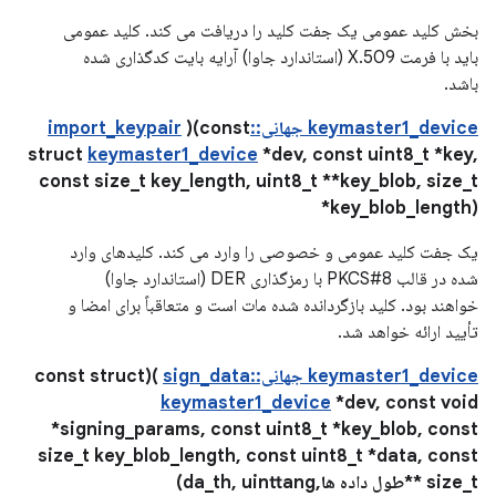
بخش کلید عمومی یک جفت کلید را دریافت می کند. کلید عمومی
باید با فرمت X.509 (استاندارد جاوا) آرایه بایت کدگذاری شده
باشد.
keymaster1_device جهانی::import_keypair
)(const
struct
keymaster1_device
*dev, const uint8_t *key,
const size_t key_length, uint8_t **key_blob, size_t
*key_blob_length)
یک جفت کلید عمومی و خصوصی را وارد می کند. کلیدهای وارد
شده در قالب PKCS#8 با رمزگذاری DER (استاندارد جاوا)
خواهند بود. کلید بازگردانده شده مات است و متعاقباً برای امضا و
تأیید ارائه خواهد شد.
keymaster1_device جهانی::sign_data
)(const struct
keymaster1_device
*dev, const void
*signing_params, const uint8_t *key_blob, const
size_t key_blob_length, const uint8_t *data, const
size_t **طول داده ها,da_th, uinttang)