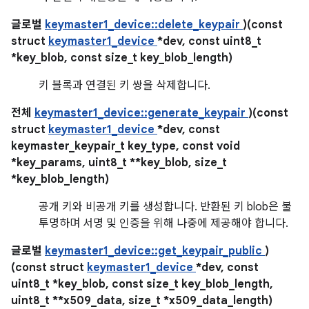
글로벌
keymaster1_device::delete_keypair
)(const
struct
keymaster1_device
*dev, const uint8_t
*key_blob, const size_t key_blob_length)
키 블록과 연결된 키 쌍을 삭제합니다.
전체
keymaster1_device::generate_keypair
)(const
struct
keymaster1_device
*dev, const
keymaster_keypair_t key_type, const void
*key_params, uint8_t **key_blob, size_t
*key_blob_length)
공개 키와 비공개 키를 생성합니다. 반환된 키 blob은 불
투명하며 서명 및 인증을 위해 나중에 제공해야 합니다.
글로벌
keymaster1_device::get_keypair_public
)
(const struct
keymaster1_device
*dev, const
uint8_t *key_blob, const size_t key_blob_length,
uint8_t **x509_data, size_t *x509_data_length)