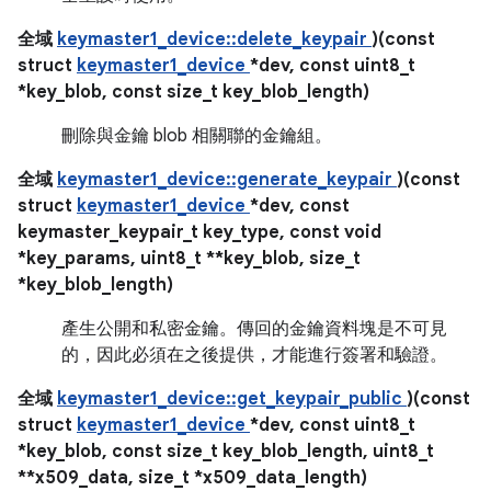
全域
keymaster1_device::delete_keypair
)(const
struct
keymaster1_device
*dev, const uint8_t
*key_blob, const size_t key_blob_length)
刪除與金鑰 blob 相關聯的金鑰組。
全域
keymaster1_device::generate_keypair
)(const
struct
keymaster1_device
*dev, const
keymaster_keypair_t key_type, const void
*key_params, uint8_t **key_blob, size_t
*key_blob_length)
產生公開和私密金鑰。傳回的金鑰資料塊是不可見
的，因此必須在之後提供，才能進行簽署和驗證。
全域
keymaster1_device::get_keypair_public
)(const
struct
keymaster1_device
*dev, const uint8_t
*key_blob, const size_t key_blob_length, uint8_t
**x509_data, size_t *x509_data_length)