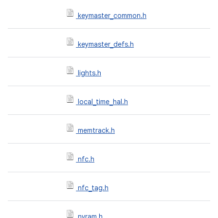
keymaster_common.h
keymaster_defs.h
lights.h
local_time_hal.h
memtrack.h
nfc.h
nfc_tag.h
nvram.h