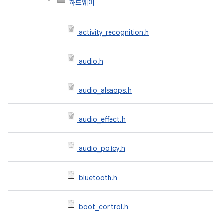
하드웨어
activity_recognition.h
audio.h
audio_alsaops.h
audio_effect.h
audio_policy.h
bluetooth.h
boot_control.h