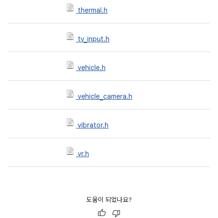
thermal.h
tv_input.h
vehicle.h
vehicle_camera.h
vibrator.h
vr.h
도움이 되었나요?