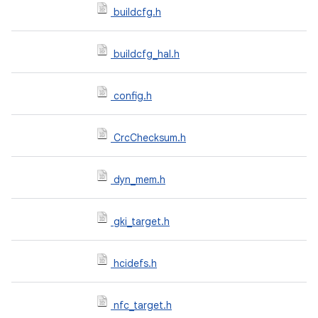
buildcfg.h
buildcfg_hal.h
config.h
CrcChecksum.h
dyn_mem.h
gki_target.h
hcidefs.h
nfc_target.h