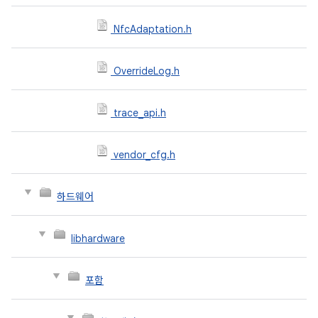
NfcAdaptation.h
OverrideLog.h
trace_api.h
vendor_cfg.h
하드웨어
libhardware
포함