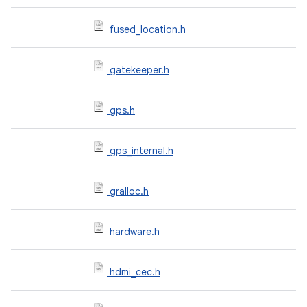
fused_location.h
gatekeeper.h
gps.h
gps_internal.h
gralloc.h
hardware.h
hdmi_cec.h