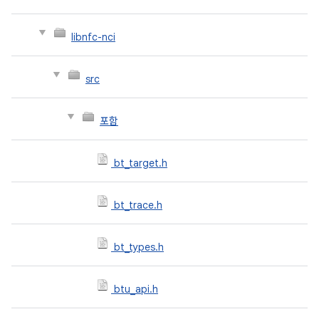
libnfc-nci
src
포함
bt_target.h
bt_trace.h
bt_types.h
btu_api.h