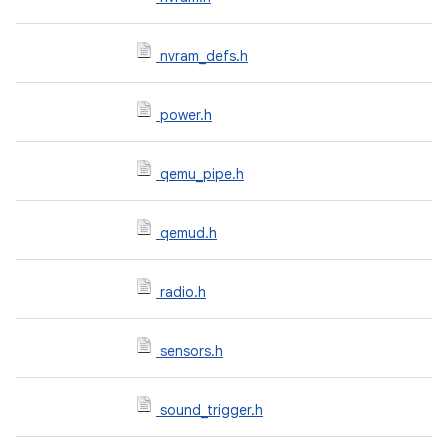
nvram_defs.h
power.h
qemu_pipe.h
qemud.h
radio.h
sensors.h
sound_trigger.h