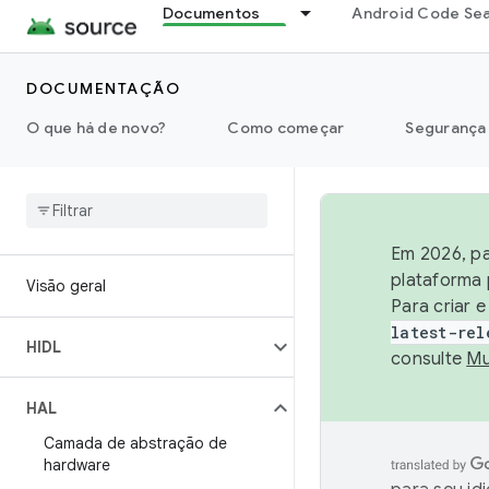
Documentos
Android Code Se
DOCUMENTAÇÃO
O que há de novo?
Como começar
Segurança
Em 2026, pa
plataforma 
Visão geral
Para criar 
latest-rel
HIDL
consulte
Mu
HAL
Camada de abstração de
hardware