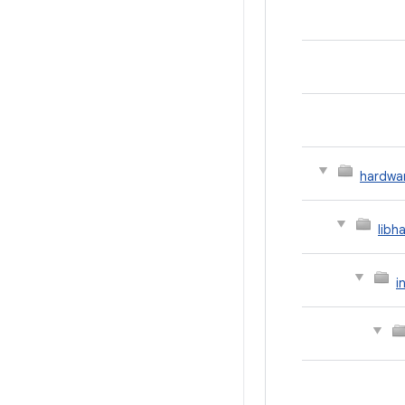
hardwa
libh
i