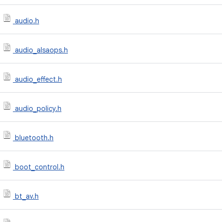
audio.h
audio_alsaops.h
audio_effect.h
audio_policy.h
bluetooth.h
boot_control.h
bt_av.h