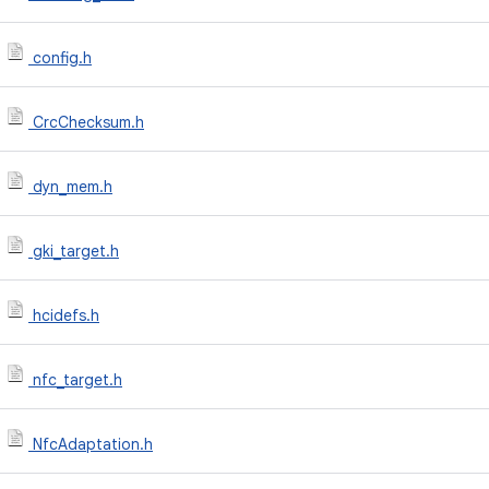
config.h
CrcChecksum.h
dyn_mem.h
gki_target.h
hcidefs.h
nfc_target.h
NfcAdaptation.h