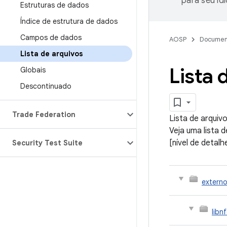
para seu id
Estruturas de dados
Índice de estrutura de dados
Campos de dados
AOSP
Documen
Lista de arquivos
Lista 
Globais
Descontinuado
Trade Federation
Lista de arquiv
Veja uma lista 
[nível de detal
Security Test Suite
extern
libn