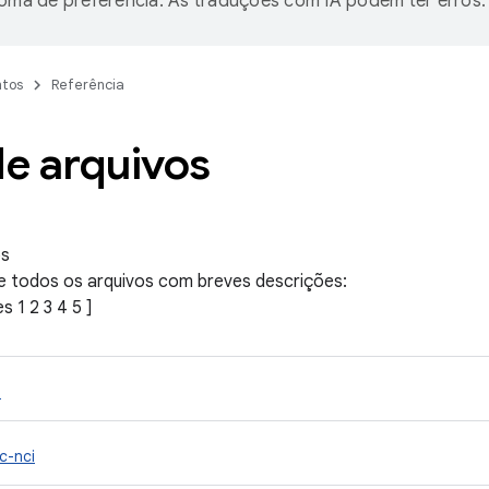
ioma de preferência. As traduções com IA podem ter erros.
tos
Referência
de arquivos
os
de todos os arquivos com breves descrições:
hes
1
2
3
4
5
]
o
fc-nci