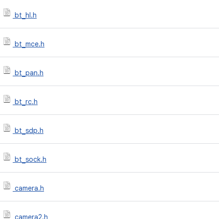
bt_hl.h
bt_mce.h
bt_pan.h
bt_rc.h
bt_sdp.h
bt_sock.h
camera.h
camera2.h