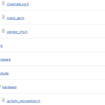
OverrideLog.h
trace_api.h
vendor_cfg.h
re
ardware
nclude
hardware
activity_recognition.h