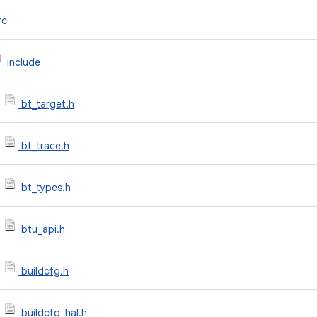
rc
include
bt_target.h
bt_trace.h
bt_types.h
btu_api.h
buildcfg.h
buildcfg_hal.h