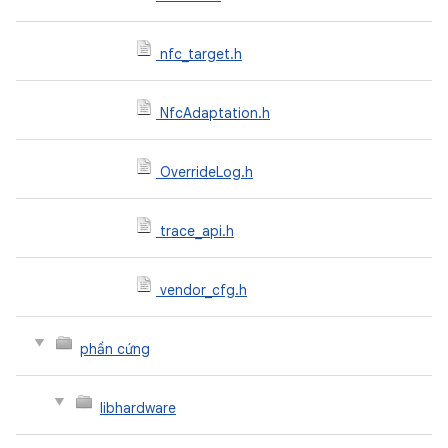
nfc_target.h
NfcAdaptation.h
OverrideLog.h
trace_api.h
vendor_cfg.h
phần cứng
libhardware