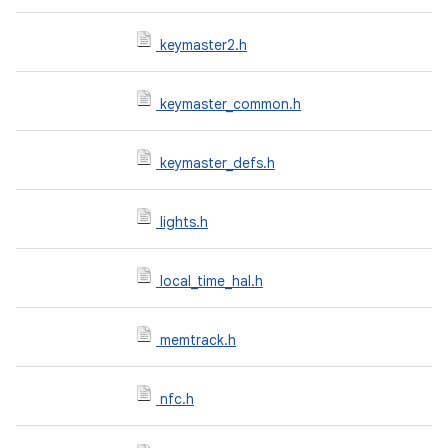
keymaster2.h
keymaster_common.h
keymaster_defs.h
lights.h
local_time_hal.h
memtrack.h
nfc.h