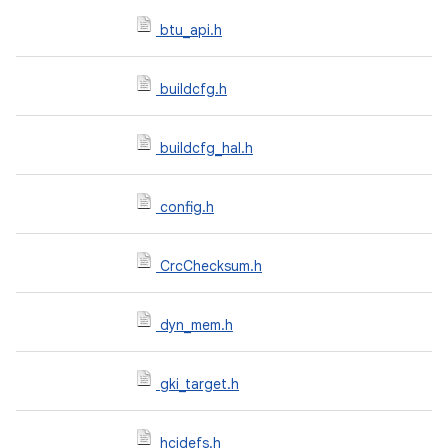
btu_api.h
buildcfg.h
buildcfg_hal.h
config.h
CrcChecksum.h
dyn_mem.h
gki_target.h
hcidefs.h