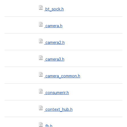
bt_sock.h
camera.h
camera2.h
camera3.h
camera_common.h
consumerir.h
context_hub.h
fb.h