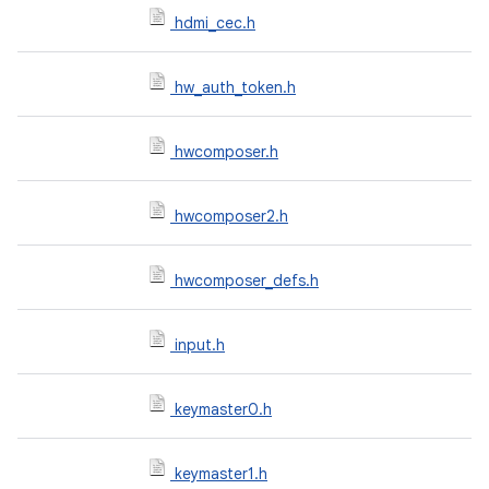
hdmi_cec.h
hw_auth_token.h
hwcomposer.h
hwcomposer2.h
hwcomposer_defs.h
input.h
keymaster0.h
keymaster1.h