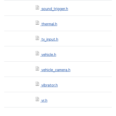
sound_trigger.h
thermal.h
tv_input.h
vehicle.h
vehicle_camera.h
vibrator.h
vr.h