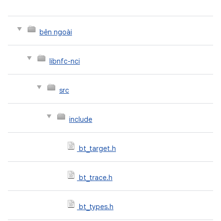
bên ngoài
libnfc-nci
src
include
bt_target.h
bt_trace.h
bt_types.h