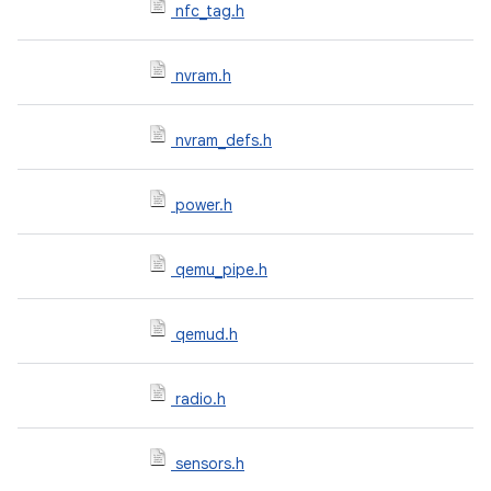
nfc_tag.h
nvram.h
nvram_defs.h
power.h
qemu_pipe.h
qemud.h
radio.h
sensors.h