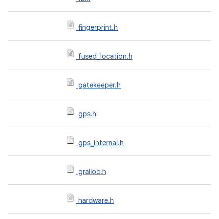
fingerprint.h
fused_location.h
gatekeeper.h
gps.h
gps_internal.h
gralloc.h
hardware.h