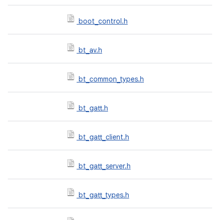
boot_control.h
bt_av.h
bt_common_types.h
bt_gatt.h
bt_gatt_client.h
bt_gatt_server.h
bt_gatt_types.h