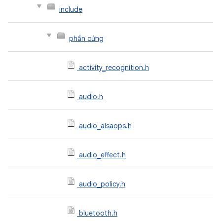
include
phần cứng
activity_recognition.h
audio.h
audio_alsaops.h
audio_effect.h
audio_policy.h
bluetooth.h