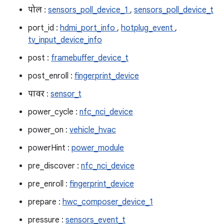
पोल :
sensors_poll_device_1
,
sensors_poll_device_t
port_id :
hdmi_port_info
,
hotplug_event
,
tv_input_device_info
post :
framebuffer_device_t
post_enroll :
fingerprint_device
पावर :
sensor_t
power_cycle :
nfc_nci_device
power_on :
vehicle_hvac
powerHint :
power_module
pre_discover :
nfc_nci_device
pre_enroll :
fingerprint_device
prepare :
hwc_composer_device_1
pressure :
sensors_event_t