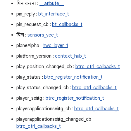
पिन करना :
__attribute__
pin_reply :
bt_interface_t
pin_request_cb :
bt_callbacks_t
पिच :
sensors_vec_t
planeAlpha :
hwc_layer_1
platform_version :
context_hub_t
play_position_changed_cb :
btrc_ctrl_callbacks_t
play_status :
btrc_register_notification_t
play_status_changed_cb :
btrc_ctrl_callbacks_t
player_setting :
btrc_register_notification_t
playerapplicationsetting_cb :
btrc_ctrl_callbacks_t
playerapplicationsetting_changed_cb :
btrc_ctrl_callbacks_t