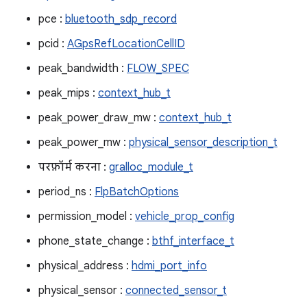
pce :
bluetooth_sdp_record
pcid :
AGpsRefLocationCellID
peak_bandwidth :
FLOW_SPEC
peak_mips :
context_hub_t
peak_power_draw_mw :
context_hub_t
peak_power_mw :
physical_sensor_description_t
परफ़ॉर्म करना :
gralloc_module_t
period_ns :
FlpBatchOptions
permission_model :
vehicle_prop_config
phone_state_change :
bthf_interface_t
physical_address :
hdmi_port_info
physical_sensor :
connected_sensor_t