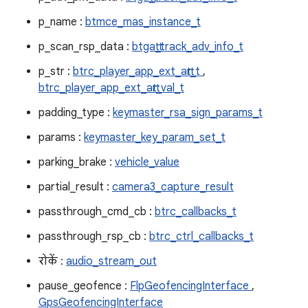
p_name :
btmce_mas_instance_t
p_scan_rsp_data :
btgatt_track_adv_info_t
p_str :
btrc_player_app_ext_attr_t
,
btrc_player_app_ext_attr_val_t
padding_type :
keymaster_rsa_sign_params_t
params :
keymaster_key_param_set_t
parking_brake :
vehicle_value
partial_result :
camera3_capture_result
passthrough_cmd_cb :
btrc_callbacks_t
passthrough_rsp_cb :
btrc_ctrl_callbacks_t
रोकें :
audio_stream_out
pause_geofence :
FlpGeofencingInterface
,
GpsGeofencingInterface