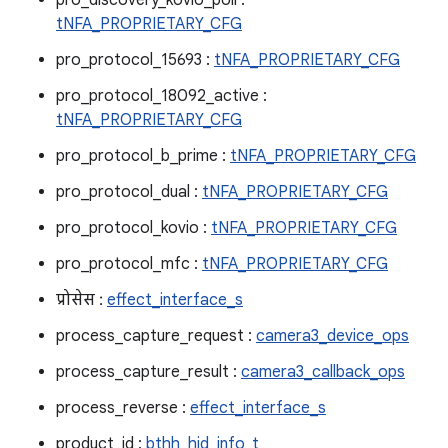
pro_discovery_kovio_poll :
tNFA_PROPRIETARY_CFG
pro_protocol_15693 :
tNFA_PROPRIETARY_CFG
pro_protocol_18092_active :
tNFA_PROPRIETARY_CFG
pro_protocol_b_prime :
tNFA_PROPRIETARY_CFG
pro_protocol_dual :
tNFA_PROPRIETARY_CFG
pro_protocol_kovio :
tNFA_PROPRIETARY_CFG
pro_protocol_mfc :
tNFA_PROPRIETARY_CFG
प्रोसेस :
effect_interface_s
process_capture_request :
camera3_device_ops
process_capture_result :
camera3_callback_ops
process_reverse :
effect_interface_s
product_id :
bthh_hid_info_t