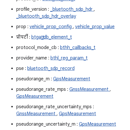
profile_version :
_bluetooth_sdp_hdr
,
_bluetooth_sdp_hdr_overlay
prop :
vehicle_prop_config
,
vehicle_prop_value
प्रॉपर्टी :
btgatt_db_element_t
protocol_mode_cb :
bthh_callbacks_t
provider_name :
bthl_reg_param_t
pse :
bluetooth_sdp_record
pseudorange_m :
GpsMeasurement
pseudorange_rate_mps :
GnssMeasurement
,
GpsMeasurement
pseudorange_rate_uncertainty_mps :
GnssMeasurement
,
GpsMeasurement
pseudorange_uncertainty_m :
GpsMeasurement