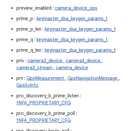
preview_enabled :
camera_device_ops
prime_p :
keymaster_dsa_keygen_params_t
prime_p_len :
keymaster_dsa_keygen_params_t
prime_q :
keymaster_dsa_keygen_params_t
prime_q_len :
keymaster_dsa_keygen_params_t
priv :
camera2_device
,
camera3_device
,
camera3_stream
,
camera_device
prn :
GpsMeasurement
,
GpsNavigationMessage
,
GpsSvInfo
pro_discovery_b_prime_listen :
tNFA_PROPRIETARY_CFG
pro_discovery_b_prime_poll :
tNFA_PROPRIETARY_CFG