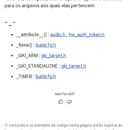
para os arquivos aos quais elas pertencem:
-
_
-
__attribute__() :
audio.h
,
hw_auth_token.h
_ftime() :
buildcfg.h
_GKI_ARM :
gki_target.h
_GKI_STANDALONE :
gki_target.h
_TIMEB :
buildcfg.h
Isso foi útil?
O conteúdo e os exemplos de código nesta página estão sujeitos às