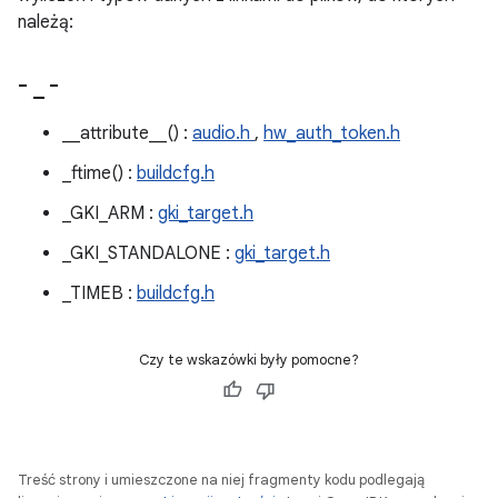
należą:
-
_
-
__attribute__() :
audio.h
,
hw_auth_token.h
_ftime() :
buildcfg.h
_GKI_ARM :
gki_target.h
_GKI_STANDALONE :
gki_target.h
_TIMEB :
buildcfg.h
Czy te wskazówki były pomocne?
Treść strony i umieszczone na niej fragmenty kodu podlegają