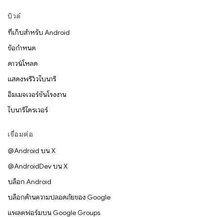
บิวด์
ที่เก็บสำหรับ Android
ข้อกำหนด
ดาวน์โหลด
แสดงพรีวิวไบนารี
อิมเมจเวอร์ชันโรงงาน
ไบนารีไดรเวอร์
เชื่อมต่อ
@Android บน X
@AndroidDev บน X
บล็อก Android
บล็อกด้านความปลอดภัยของ Google
แพลตฟอร์มบน Google Groups