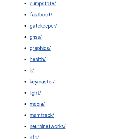
dumpstate/
fastboot/
gatekeeper/
gnss/
graphics/
health/
ir/
keymaster/
light/
media/
memtrack/
neuralnetworks/
nfc/