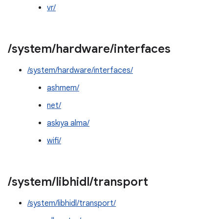
vr/
/
system
/
hardware
/
interfaces
/system/hardware/interfaces/
ashmem/
net/
askıya alma/
wifi/
/
system
/
libhidl
/
transport
/system/libhidl/transport/