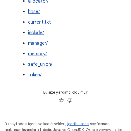
allocator/
base/
current.txt
include/
manager/
memory/
safe_union/
token/
Bu size yardımcı oldu mu?
Bu sayfadaki içerik ve kod örnekleri,
İçerik Lisansı
sayfasında
açıklanan lisanslara tabidir. Java ve OpenJDK, Oracle ve/veya satış