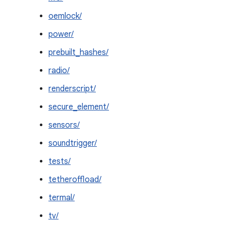
oemlock/
power/
prebuilt_hashes/
radio/
renderscript/
secure_element/
sensors/
soundtrigger/
tests/
tetheroffload/
termal/
tv/