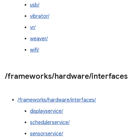
usb/
vibrator/
vr/
weaver/
wifi/
/
frameworks
/
hardware
/
interfaces
/frameworks/hardware/interfaces/
displayservice/
schedulerservice/
sensorservice/