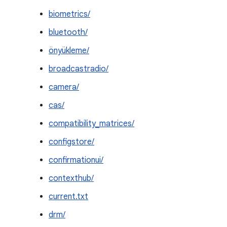
biometrics/
bluetooth/
önyükleme/
broadcastradio/
camera/
cas/
compatibility_matrices/
configstore/
confirmationui/
contexthub/
current.txt
drm/