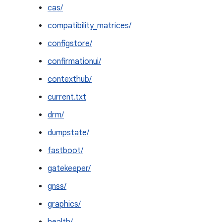
cas/
compatibility_matrices/
configstore/
confirmationui/
contexthub/
current.txt
drm/
dumpstate/
fastboot/
gatekeeper/
gnss/
graphics/