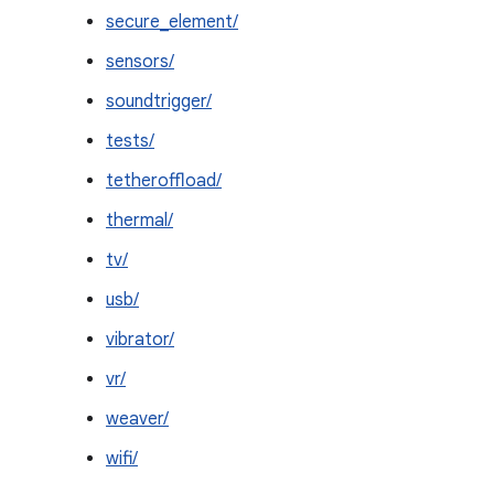
secure_element/
sensors/
soundtrigger/
tests/
tetheroffload/
thermal/
tv/
usb/
vibrator/
vr/
weaver/
wifi/