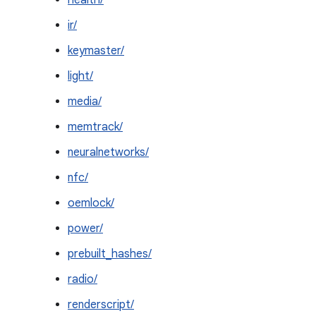
health/
ir/
keymaster/
light/
media/
memtrack/
neuralnetworks/
nfc/
oemlock/
power/
prebuilt_hashes/
radio/
renderscript/