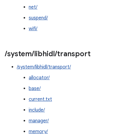
net/
suspend/
wifi/
/
system
/
libhidl
/
transport
/system/libhidl/transport/
allocator/
base/
current.txt
include/
manager/
memory/