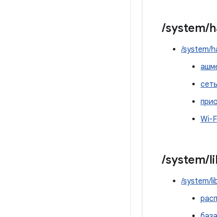
/
system
/
h
/system/h
ашм
сеть
при
Wi-F
/
system
/
l
/system/li
рас
база