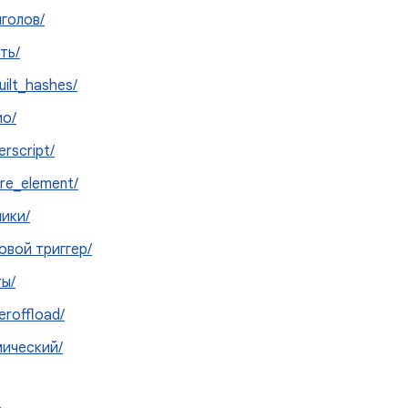
голов/
ть/
uilt_hashes/
ио/
erscript/
re_element/
ики/
овой триггер/
ы/
eroffload/
мический/