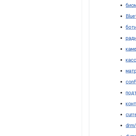
био
Blue
боти
рад
каме
касс
мат
conf
под
конт
curr
drm/