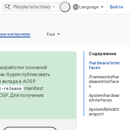
/
Войти
ные материалы
Ещё
Содержание
/hardware/inter
 разработки основной
faces
 мы будем публиковать
/frameworks/har
я вклада в AOSP
dware/interface
s
t-release
manifest
OSP. Для получения
/system/hardwar
e/interfaces
/system/libhidl/tr
ansport