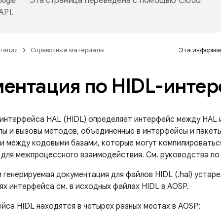
Эта страница переведена с помощью
Cloud
 API
.
тация
Справочные материалы
Эта информац
ентация по HIDL-инте
 интерфейса HAL (HIDL) определяет интерфейс между HAL и
пы и вызовы методов, объединенные в интерфейсы и пакеты
и между кодовыми базами, которые могут компилироваться
 для межпроцессного взаимодействия. См. руководства по 
 генерируемая документация для файлов HIDL (.hal) уста
х интерфейса см. в исходных файлах HIDL в AOSP.
йса HIDL находятся в четырех разных местах в AOSP: