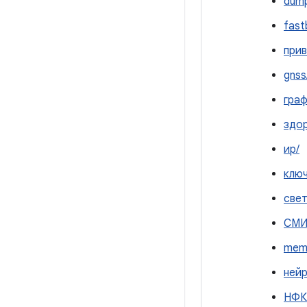
dump
fast
прив
gnss
граф
здо
ир/
ключ
свет
СМИ
mem
нейр
НФК