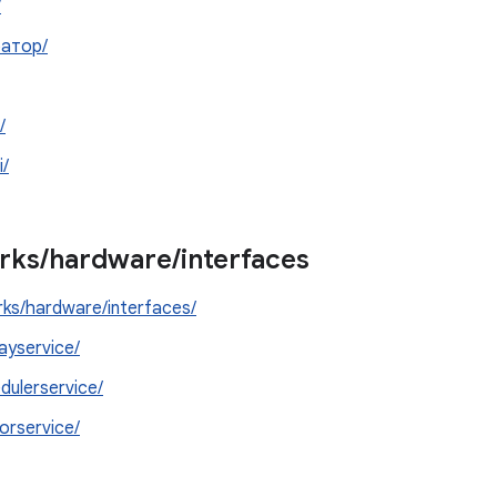
/
ратор/
/
i/
rks
/
hardware
/
interfaces
ks/hardware/interfaces/
layservice/
dulerservice/
orservice/