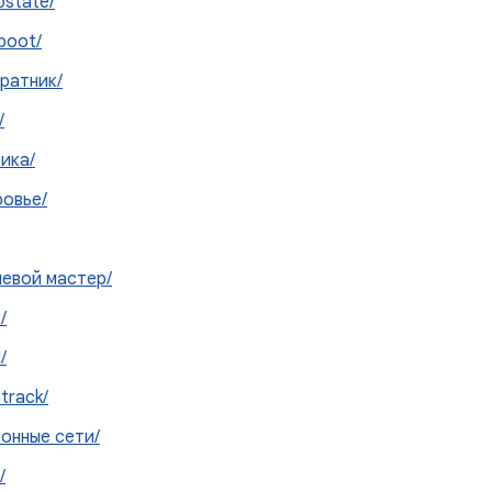
state/
boot/
ратник/
/
ика/
ровье/
евой мастер/
/
/
track/
онные сети/
/