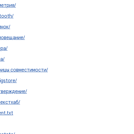
метрия/
tooth/
нок/
иовещание/
ра/
а/
рицы совместимости/
igstore/
тверждение/
екстхаб/
ent.txt