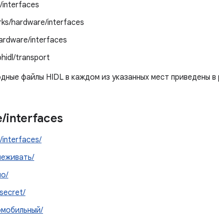
/interfaces
ks/hardware/interfaces
ardware/interfaces
bhidl/transport
дные файлы HIDL в каждом из указанных мест приведены в 
e
/
interfaces
/interfaces/
леживать/
о/
secret/
омобильный/