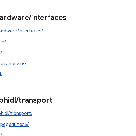
ardware
/
interfaces
ardware/interfaces/
ем/
/
остановить/
i/
ibhidl
/
transport
bhidl/transport/
пределитель/
/