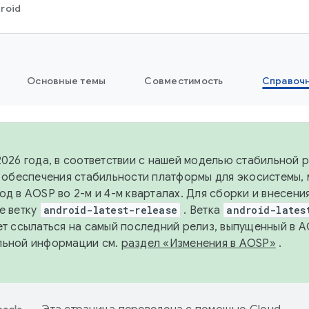
roid
Основные темы
Совместимость
Справоч
2026 года, в соответствии с нашей моделью стабильной
я обеспечения стабильности платформы для экосистемы,
од в AOSP во 2-м и 4-м кварталах. Для сборки и внесени
е ветку
android-latest-release
. Ветка
android-lates
ет ссылаться на самый последний релиз, выпущенный в A
льной информации см.
раздел «Изменения в AOSP»
.