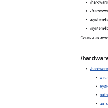
/hardware
/framewor
/system/h
/system/li
Ссылки на исхо
/
hardwar
/hardware
отс
ауди
auth
авт