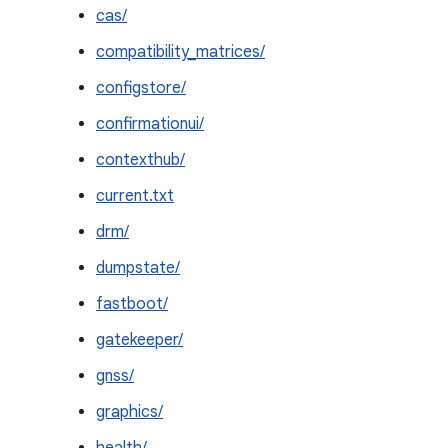
cas/
compatibility_matrices/
configstore/
confirmationui/
contexthub/
current.txt
drm/
dumpstate/
fastboot/
gatekeeper/
gnss/
graphics/