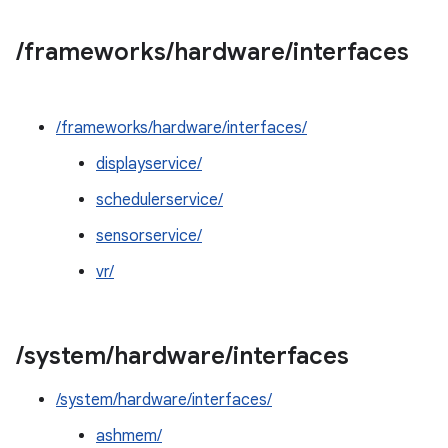
/
frameworks
/
hardware
/
interfaces
/frameworks/hardware/interfaces/
displayservice/
schedulerservice/
sensorservice/
vr/
/
system
/
hardware
/
interfaces
/system/hardware/interfaces/
ashmem/