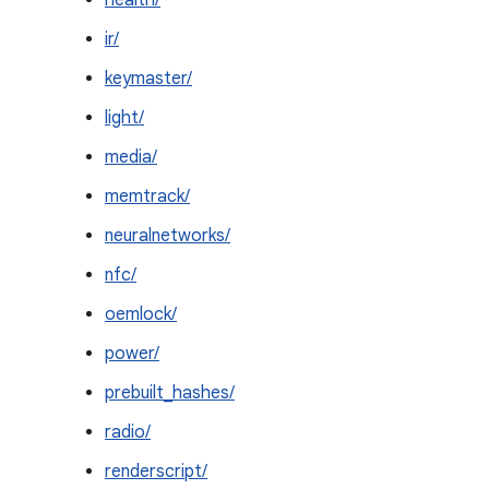
health/
ir/
keymaster/
light/
media/
memtrack/
neuralnetworks/
nfc/
oemlock/
power/
prebuilt_hashes/
radio/
renderscript/