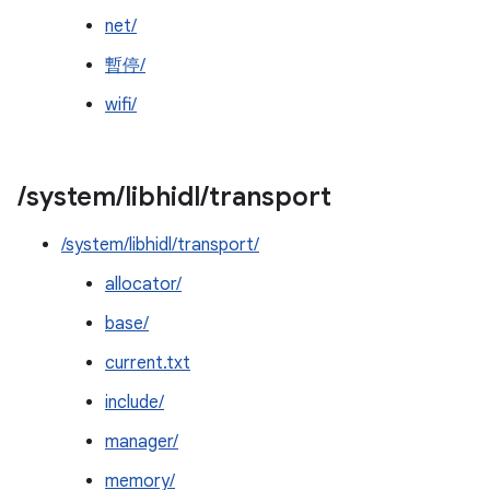
net/
暫停/
wifi/
/
system
/
libhidl
/
transport
/system/libhidl/transport/
allocator/
base/
current.txt
include/
manager/
memory/