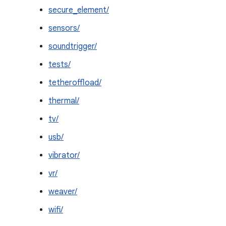
secure_element/
sensors/
soundtrigger/
tests/
tetheroffload/
thermal/
tv/
usb/
vibrator/
vr/
weaver/
wifi/