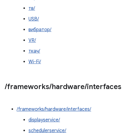
тв/
USB/
вибратор/
VR/
ткач/
Wi-Fi/
/
frameworks
/
hardware
/
interfaces
/frameworks/hardware/interfaces/
displayservice/
schedulerservice/