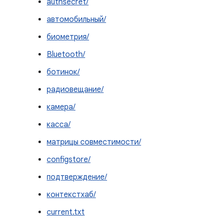
authsecret/
автомобильный/
биометрия/
Bluetooth/
ботинок/
радиовещание/
камера/
касса/
матрицы совместимости/
configstore/
подтверждение/
контекстхаб/
current.txt