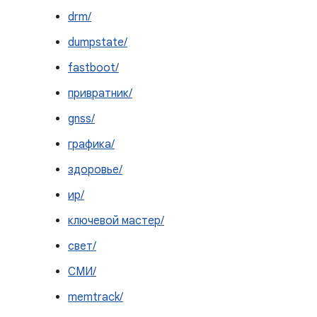
drm/
dumpstate/
fastboot/
привратник/
gnss/
графика/
здоровье/
ир/
ключевой мастер/
свет/
СМИ/
memtrack/