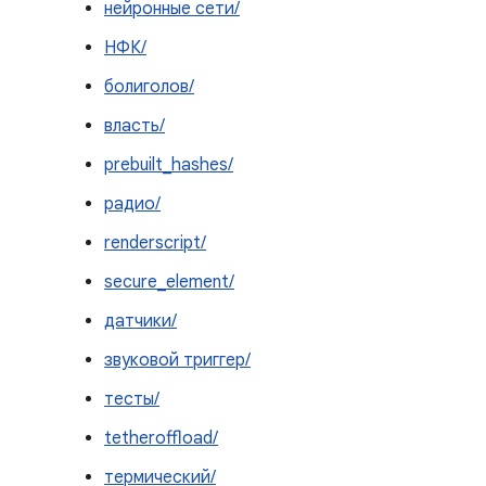
нейронные сети/
НФК/
болиголов/
власть/
prebuilt_hashes/
радио/
renderscript/
secure_element/
датчики/
звуковой триггер/
тесты/
tetheroffload/
термический/