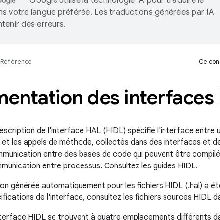
Google utilise la technologie IA pour traduire le
s votre langue préférée. Les traductions générées par IA
tenir des erreurs.
Référence
Ce cont
entation des interfaces
scription de l'interface HAL (HIDL) spécifie l'interface entre un
es et les appels de méthode, collectés dans des interfaces et 
munication entre des bases de code qui peuvent être compil
mmunication entre processus. Consultez les guides HIDL.
n générée automatiquement pour les fichiers HIDL (.hal) a ét
cifications de l'interface, consultez les fichiers sources HIDL 
interface HIDL se trouvent à quatre emplacements différents d