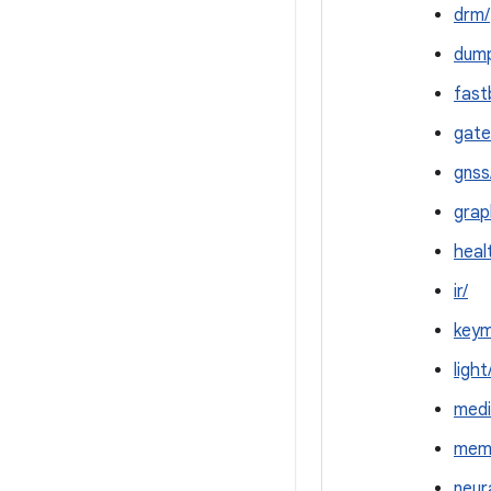
drm/
dump
fast
gate
gnss
grap
heal
ir/
keym
light
medi
mem
neur