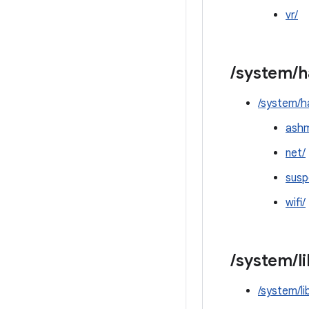
vr/
/
system
/
h
/system/h
ash
net/
susp
wifi/
/
system
/
l
/system/li