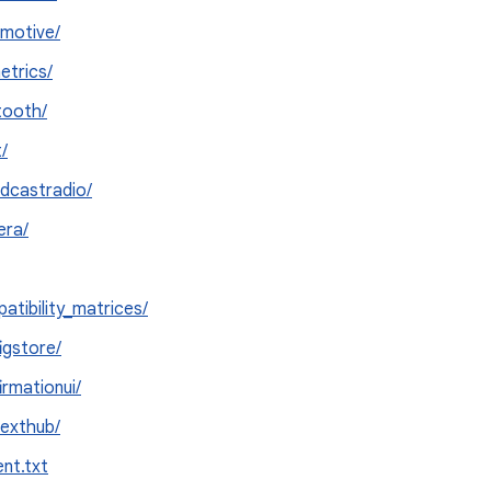
motive/
etrics/
tooth/
/
dcastradio/
era/
atibility_matrices/
igstore/
irmationui/
exthub/
ent.txt