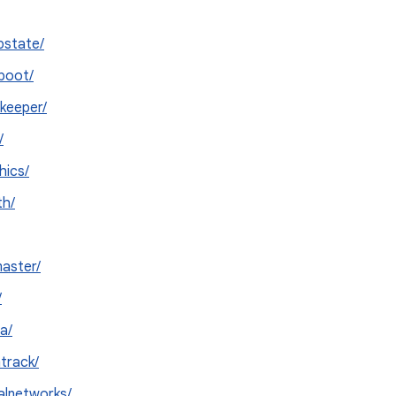
state/
boot/
keeper/
/
hics/
th/
aster/
/
a/
track/
alnetworks/