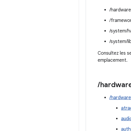
/hardware
/framewor
/system/h
/system/li
Consultez les s
emplacement.
/
hardwar
/hardware
atra
audi
auth