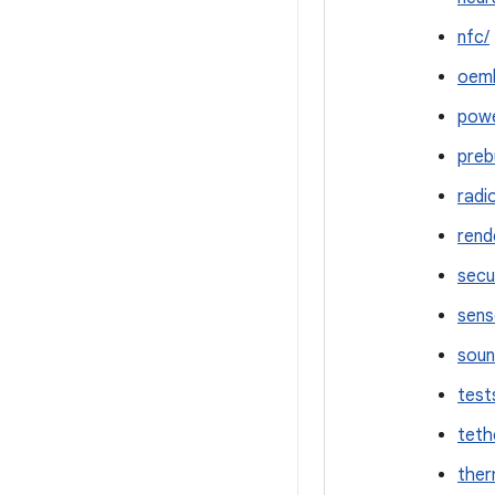
nfc/
oeml
powe
preb
radi
rend
secu
sens
soun
test
teth
ther