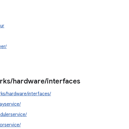
eur
er/
rks
/
hardware
/
interfaces
ks/hardware/interfaces/
layservice/
dulerservice/
orservice/