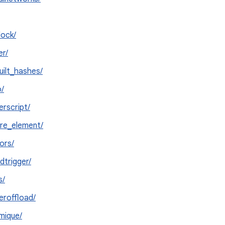
ock/
r/
uilt_hashes/
o/
erscript/
re_element/
ors/
dtrigger/
s/
eroffload/
mique/