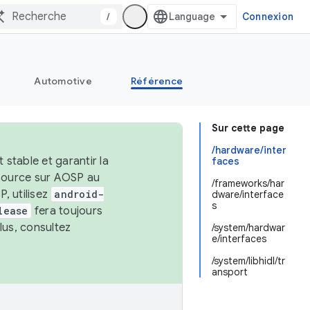
/
Connexion
Automotive
Référence
Sur cette page
/hardware/inter
stable et garantir la
faces
 source sur AOSP au
/frameworks/har
, utilisez
android-
dware/interface
s
lease
fera toujours
lus, consultez
/system/hardwar
e/interfaces
/system/libhidl/tr
ansport