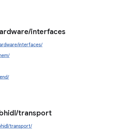
ardware
/
interfaces
ardware/interfaces/
mem/
end/
ibhidl
/
transport
bhidl/transport/