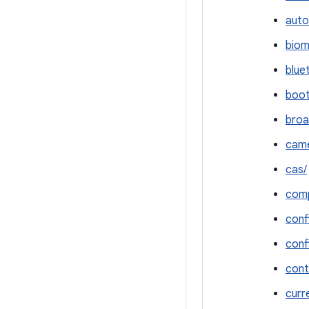
auto
biom
blue
boot
broa
cam
cas/
comp
conf
conf
cont
curr