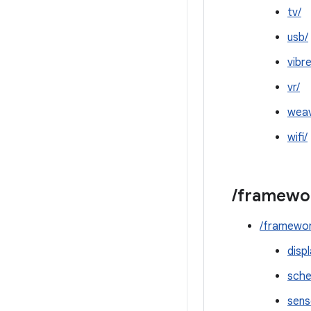
tv/
usb/
vibr
vr/
weav
wifi/
/
framewo
/framewor
disp
sche
sens