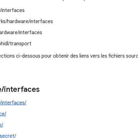
/interfaces
ks/hardware/interfaces
ardware/interfaces
bhidl/transport
ections ci-dessous pour obtenir des liens vers les fichiers so
e
/
interfaces
/interfaces/
ce/
o/
secret/