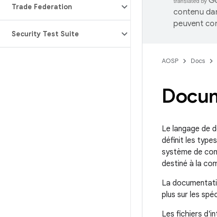
Trade Federation
contenu dan
peuvent con
Security Test Suite
AOSP
Docs
Docum
Le langage de de
définit les typ
système de com
destiné à la co
La documentatio
plus sur les spé
Les fichiers d'