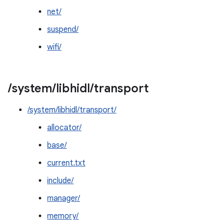
net/
suspend/
wifi/
/
system
/
libhidl
/
transport
/system/libhidl/transport/
allocator/
base/
current.txt
include/
manager/
memory/