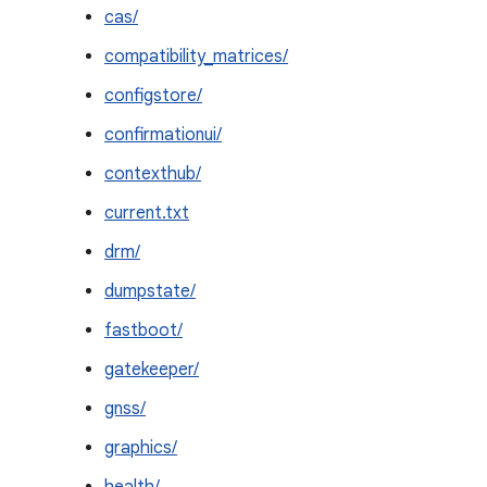
cas/
compatibility_matrices/
configstore/
confirmationui/
contexthub/
current.txt
drm/
dumpstate/
fastboot/
gatekeeper/
gnss/
graphics/