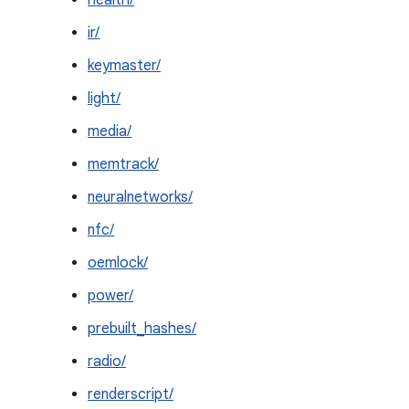
health/
ir/
keymaster/
light/
media/
memtrack/
neuralnetworks/
nfc/
oemlock/
power/
prebuilt_hashes/
radio/
renderscript/