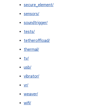
secure_element/
sensors/
soundtrigger/
tests/
tetheroffload/
thermal/
tv/
usb/
vibrator/
vr/
weaver/
wifi/