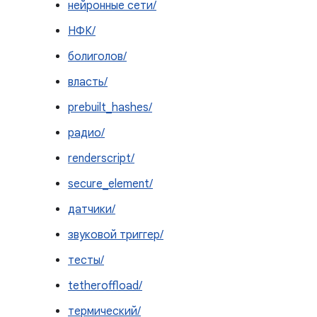
нейронные сети/
НФК/
болиголов/
власть/
prebuilt_hashes/
радио/
renderscript/
secure_element/
датчики/
звуковой триггер/
тесты/
tetheroffload/
термический/