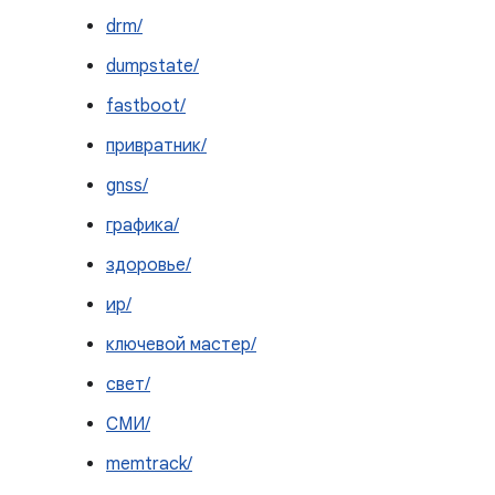
drm/
dumpstate/
fastboot/
привратник/
gnss/
графика/
здоровье/
ир/
ключевой мастер/
свет/
СМИ/
memtrack/