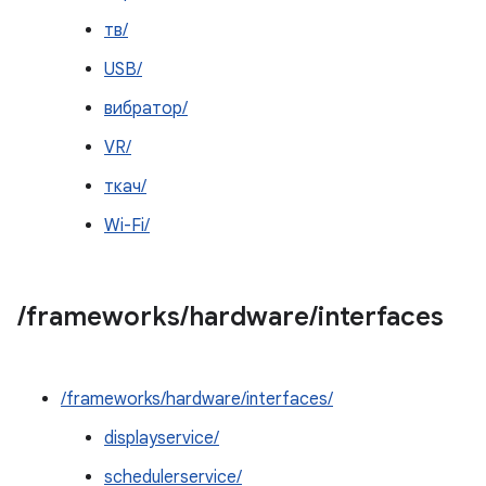
тв/
USB/
вибратор/
VR/
ткач/
Wi-Fi/
/
frameworks
/
hardware
/
interfaces
/frameworks/hardware/interfaces/
displayservice/
schedulerservice/