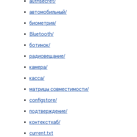
authsecret/
автомобильный/
биометрия/
Bluetooth/
ботинок/
радиовещание/
камера/
касса/
матрицы совместимости/
configstore/
подтверждение/
контекстхаб/
current.txt