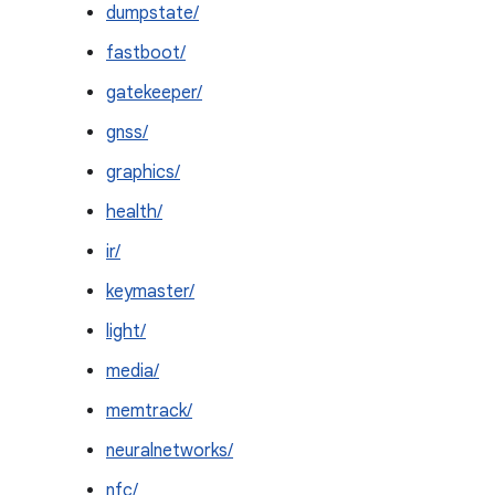
dumpstate/
fastboot/
gatekeeper/
gnss/
graphics/
health/
ir/
keymaster/
light/
media/
memtrack/
neuralnetworks/
nfc/