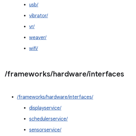
usb/
vibrator/
vr/
weaver/
wifi/
/
frameworks
/
hardware
/
interfaces
/frameworks/hardware/interfaces/
displayservice/
schedulerservice/
sensorservice/