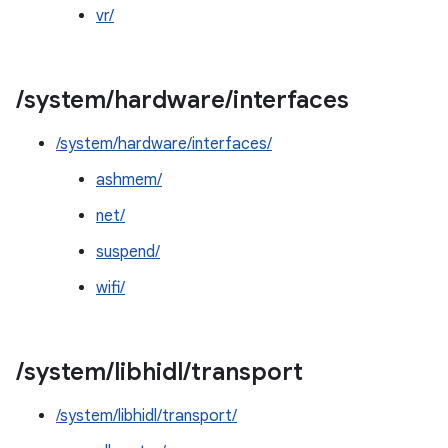
vr/
/
system
/
hardware
/
interfaces
/system/hardware/interfaces/
ashmem/
net/
suspend/
wifi/
/
system
/
libhidl
/
transport
/system/libhidl/transport/