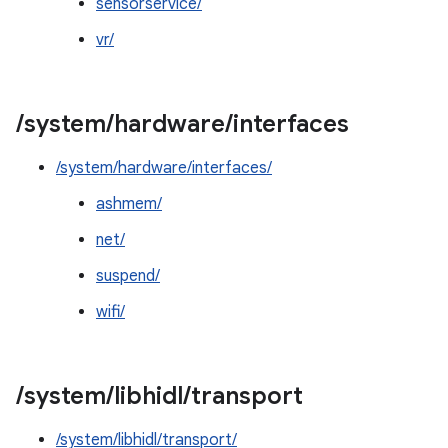
sensorservice/
vr/
/
system
/
hardware
/
interfaces
/system/hardware/interfaces/
ashmem/
net/
suspend/
wifi/
/
system
/
libhidl
/
transport
/system/libhidl/transport/