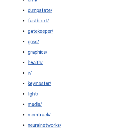
drm/
dumpstate/
fastboot/
gatekeeper/
gnss/
graphics/
health/
ir/
keymaster/
light/
media/
memtrack/
neuralnetworks/