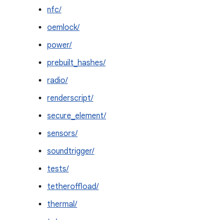
nfc/
oemlock/
power/
prebuilt_hashes/
radio/
renderscript/
secure_element/
sensors/
soundtrigger/
tests/
tetheroffload/
thermal/