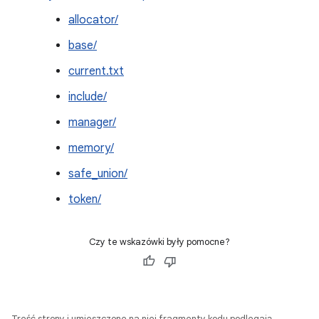
allocator/
base/
current.txt
include/
manager/
memory/
safe_union/
token/
Czy te wskazówki były pomocne?
Treść strony i umieszczone na niej fragmenty kodu podlegają