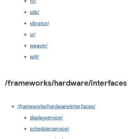
tv/
usb/
vibrator/
vr/
weaver/
wifi/
/
frameworks
/
hardware
/
interfaces
/frameworks/hardware/interfaces/
displayservice/
schedulerservice/