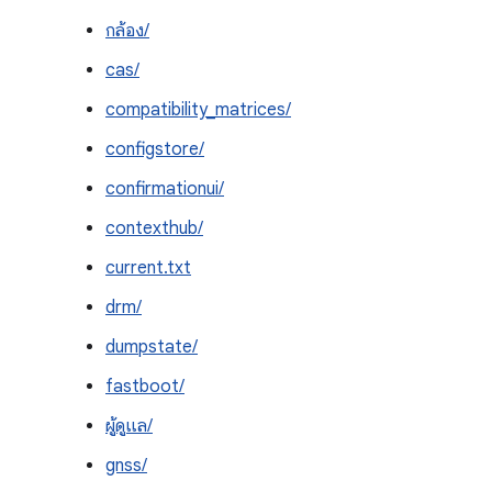
กล้อง/
cas/
compatibility_matrices/
configstore/
confirmationui/
contexthub/
current.txt
drm/
dumpstate/
fastboot/
ผู้ดูแล/
gnss/