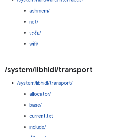
/system/hardware/interfaces/
ashmem/
net/
ระงับ/
wifi/
/
system
/
libhidl
/
transport
/system/libhidl/transport/
allocator/
base/
current.txt
include/