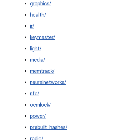
graphics/
health/
ir/
keymaster/
light/
media/
memtrack/
neuralnetworks/
nfc/
oemlock/
power/
prebuilt_hashes/
radio/