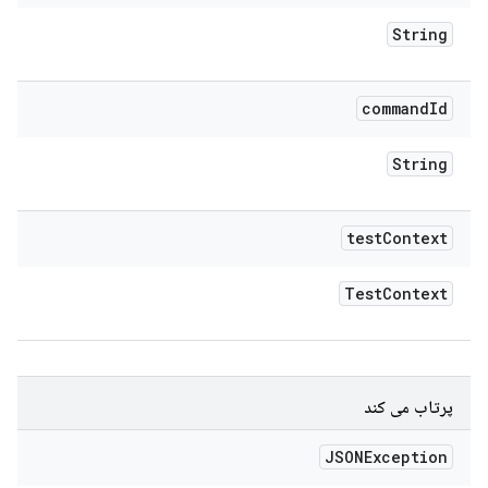
String
command
Id
String
test
Context
Test
Context
پرتاب می کند
JSONException