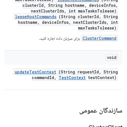
clusterId, String hostname, deviceInfos,
nextClusterIds, int maxTasksTolease)
leaseHostCommands
(String clusterId, String
hostname, deviceInfos, nextClusterIds, int
maxTasksTolease)
ClusterCommand
برای میزبان داده اجاره کنید.
void
update
Test
Context
(String request
Id
,
String
command
Id
,
Test
Context
test
Context)
سازندگان عمومی