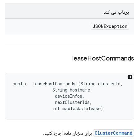
پرتاب می کند
JSONException
lease
Host
Commands
public 
 leaseHostCommands (String clusterId, 

                String hostname, 

 deviceInfos, 

 nextClusterIds, 

                int maxTasksTolease)
ClusterCommand
برای میزبان داده اجاره کنید.