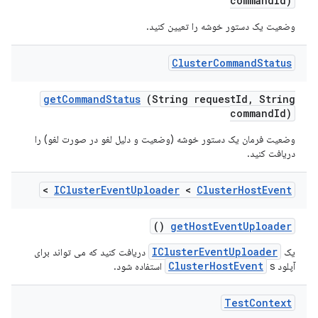
command
Id)
وضعیت یک دستور خوشه را تعیین کنید.
Cluster
Command
Status
get
Command
Status
(String request
Id
,
String
command
Id)
وضعیت فرمان یک دستور خوشه (وضعیت و دلیل لغو در صورت لغو) را
دریافت کنید.
>
ICluster
Event
Uploader
<
Cluster
Host
Event
()
get
Host
Event
Uploader
IClusterEventUploader
یک
دریافت کنید که می تواند برای
ClusterHostEvent
آپلود
s استفاده شود.
Test
Context