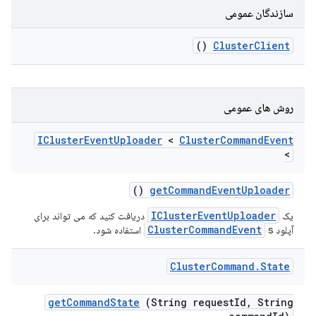
سازندگان عمومی
()
Cluster
Client
روش های عمومی
ICluster
Event
Uploader
<
Cluster
Command
Event
>
()
get
Command
Event
Uploader
IClusterEventUploader
یک
دریافت کنید که می تواند برای
ClusterCommandEvent
آپلود
s استفاده شود.
Cluster
Command
.
State
get
Command
State
(String request
Id
,
String