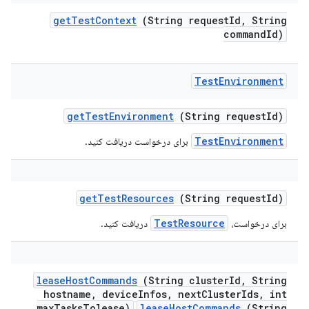
get
Test
Context
(String request
Id
,
String
command
Id)
Test
Environment
get
Test
Environment
(String request
Id)
TestEnvironment
برای درخواست دریافت کنید.
get
Test
Resources
(String request
Id)
TestResource
برای درخواست،
دریافت کنید.
lease
Host
Commands
(String cluster
Id
,
String
hostname
,
device
Infos
,
next
Cluster
Ids
,
int
max
Tasks
Tolease)
leaseHostCommands
(String