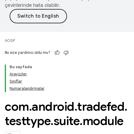
çevirilerinde hata olabilir.
AOSP
Bu size yardımcı oldu mu?
Bu sayfada
Arayüzler
Sınıflar
Numaralandırmalar
com
.
android
.
tradefed
.
testtype
.
suite
.
module