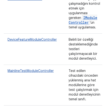
çalışmadığını kontrol
etmek için
uygulanması
IModule
gereken
Controller
'ün
temel uygulaması.
DeviceFeatureModuleController
Belirli bir özelliği
desteklemediğinde
testleri
çalıştırmayacak bir
modül denetleyici.
MainlineTestModuleController
Test edilen
cihazdaki önceden
yüklenmiş ana hat
modüllerine göre
test çalıştırmak için
modül denetleyicinin
temel sınıfı.