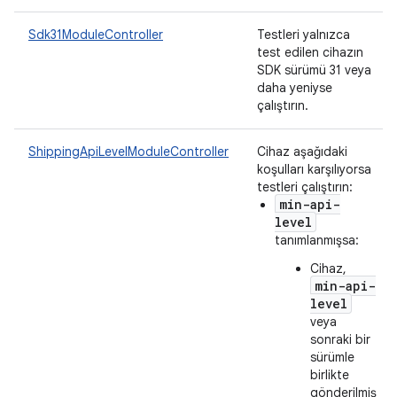
Sdk31ModuleController
Testleri yalnızca
test edilen cihazın
SDK sürümü 31 veya
daha yeniyse
çalıştırın.
ShippingApiLevelModuleController
Cihaz aşağıdaki
koşulları karşılıyorsa
testleri çalıştırın:
min-api-
level
tanımlanmışsa:
Cihaz,
min-api-
level
veya
sonraki bir
sürümle
birlikte
gönderilmiş