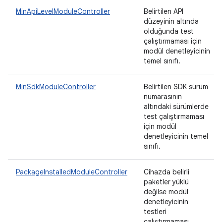
MinApiLevelModuleController
Belirtilen API
düzeyinin altında
olduğunda test
çalıştırmaması için
modül denetleyicinin
temel sınıfı.
MinSdkModuleController
Belirtilen SDK sürüm
numarasının
altındaki sürümlerde
test çalıştırmaması
için modül
denetleyicinin temel
sınıfı.
PackageInstalledModuleController
Cihazda belirli
paketler yüklü
değilse modül
denetleyicinin
testleri
çalıştırmaması.