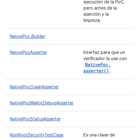
ejecución de la PoC,
pero antes de la
aserción y la
limpieza.
NativePoc.Builder
NativePocAsserter
Interfaz para que un
verificador la use con
Native
Poc
.
asserter(
)
.
NativePocCrashAsserter
NativePocMallocDebugAsserter
NativePocStatusAsserter
NonRootSecurityTestCase
Es una clase de