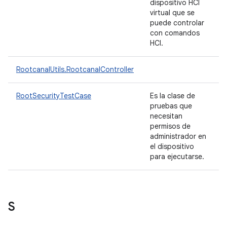
dispositivo HCI
virtual que se
puede controlar
con comandos
HCI.
RootcanalUtils.RootcanalController
RootSecurityTestCase
Es la clase de
pruebas que
necesitan
permisos de
administrador en
el dispositivo
para ejecutarse.
S