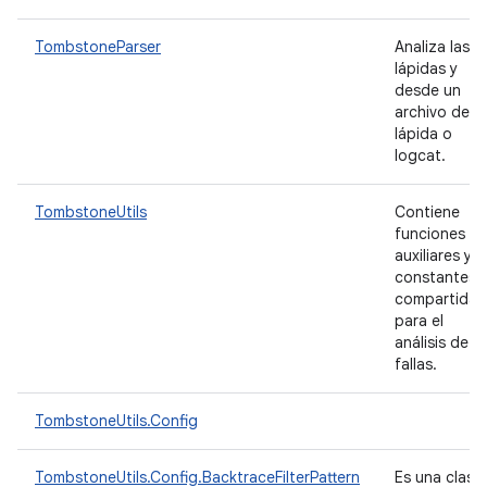
TombstoneParser
Analiza las
lápidas y
desde un
archivo de
lápida o
logcat.
TombstoneUtils
Contiene
funciones
auxiliares y
constantes
compartidas
para el
análisis de
fallas.
TombstoneUtils.Config
TombstoneUtils.Config.BacktraceFilterPattern
Es una clase