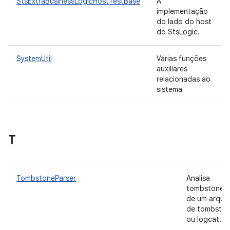
StsExtraBusinessLogicHostTestBase
A
implementação
do lado do host
do StsLogic.
SystemUtil
Várias funções
auxiliares
relacionadas ao
sistema
T
TombstoneParser
Analisa
tombstones 
de um arqui
de tombsto
ou logcat.