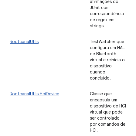
afirmações do
JUnit com
correspondência
de regex em
strings
RootcanalUtils
TestWatcher que
configura um HAL
de Bluetooth
virtual e reinicia o
dispositivo
quando
concluído.
RootcanalUtils.HciDevice
Classe que
encapsula um
dispositivo de HCI
virtual que pode
ser controlado
por comandos de
HCI.