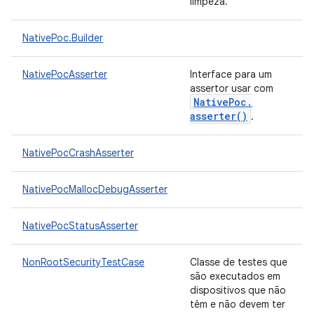
limpeza.
NativePoc.Builder
NativePocAsserter
Interface para um
assertor usar com
Native
Poc
.
asserter(
)
.
NativePocCrashAsserter
NativePocMallocDebugAsserter
NativePocStatusAsserter
NonRootSecurityTestCase
Classe de testes que
são executados em
dispositivos que não
têm e não devem ter