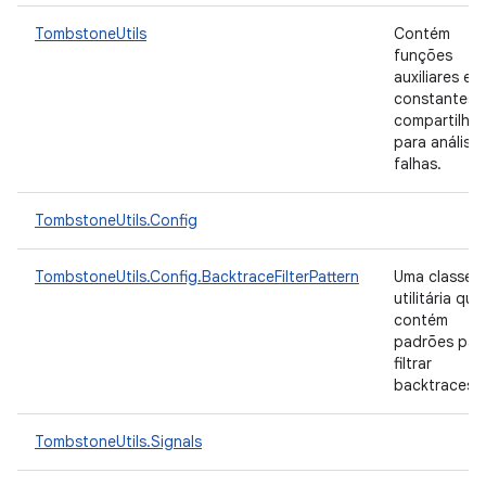
TombstoneUtils
Contém
funções
auxiliares e
constantes
compartilha
para análise
falhas.
TombstoneUtils.Config
TombstoneUtils.Config.BacktraceFilterPattern
Uma classe
utilitária que
contém
padrões par
filtrar
backtraces.
TombstoneUtils.Signals