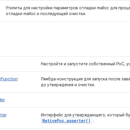
Утилиты для настройки параметров отладки malloc для проц
отладки malloc и последующей очистки.
Настройте и запустите собственный PoC, у
rFunction
Лямбда-конструкция для запуска после зав
до утверждения и очистки.
der
rter
Интерфейс для утверждающего, который бу
Native
Poc
.
asserter(
)
.