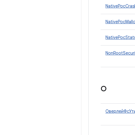
NativePocCras
NativePocMall
NativePocStat
NonRootSecur
О
ОверлейФсУт