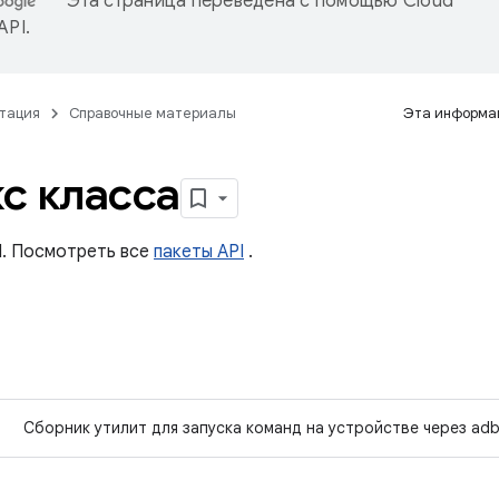
Эта страница переведена с помощью
Cloud
 API
.
тация
Справочные материалы
Эта информац
с класса
I. Посмотреть все
пакеты API
.
Сборник утилит для запуска команд на устройстве через ad