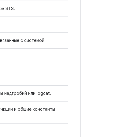
ов STS.
связанные с системой
ы надгробий или logcat.
нкции и общие константы