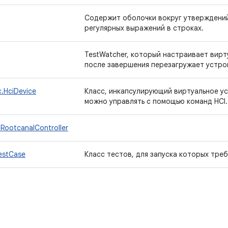
Содержит оболочки вокруг утверждений
регулярных выражений в строках.
TestWatcher, который настраивает вирту
после завершения перезагружает устро
.HciDevice
Класс, инкапсулирующий виртуальное у
можно управлять с помощью команд HCI.
.RootcanalController
estCase
Класс тестов, для запуска которых треб