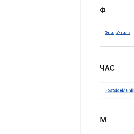
Ф
ФридаУтилс
ЧАС
HostsideMainl
М