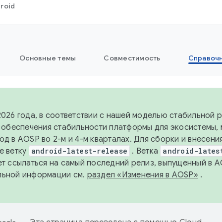
roid
Основные темы
Совместимость
Справоч
2026 года, в соответствии с нашей моделью стабильной
я обеспечения стабильности платформы для экосистемы,
од в AOSP во 2-м и 4-м кварталах. Для сборки и внесени
е ветку
android-latest-release
. Ветка
android-lates
ет ссылаться на самый последний релиз, выпущенный в A
льной информации см.
раздел «Изменения в AOSP»
.