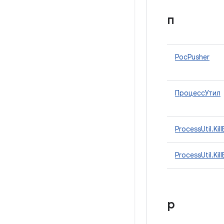
п
PocPusher
ПроцессУтил
ProcessUtil.Kil
ProcessUtil.Ki
р