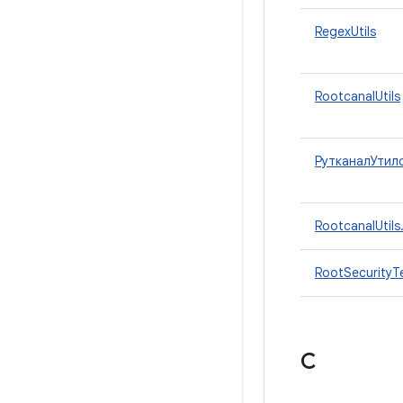
RegexUtils
RootcanalUtils
РутканалУтилс
RootcanalUtils
RootSecurityT
С