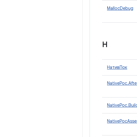
MallocDebug
Н
НативПок
NativePoc.Afte
NativePoc.Buil
NativePocAsse