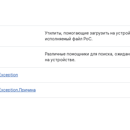
Утилиты, помогающие загрузить на устро
исполняемый файл PoC.
Различные помощники для поиска, ожидан
на устройстве.
lException
llException.Причина