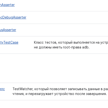
hAsserter
ocDebugAsserter
usAsserter
ityTestCase
Класс тестов, который выполняется на уст
не должны иметь root-права adb.
илс
TestWatcher, который позволяет записывать данные в ра
чтения, и перезагружает устройство после завершения.