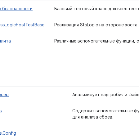
с безопасности
Базовый тестовый класс для всех тест
essLogicHostTestBase
Реализация StsLogic на стороне хоста.
илита
Различные вспомогательные функции, 
рсер
Анализирует надгробия и файл
s
Содержит вспомогательные фу
для анализа сбоев.
s.Config