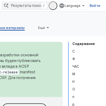
/
Войти
ные материалы
Ещё
Содержание
С
 разработки основной
Ф
 мы будем публиковать
я вклада в AOSP
ЧАС
t-release
manifest
М
OSP. Для получения
Н
О
п
р