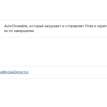
AutoCloseable, который загружает и отправляет Frida и скри
их по завершении.
ineModuleDetector