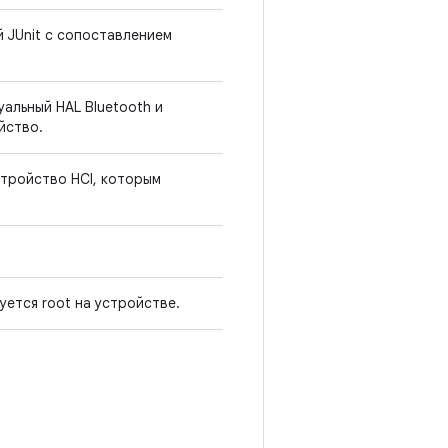
 JUnit с сопоставлением
альный HAL Bluetooth и
йство.
стройство HCI, которым
уется root на устройстве.