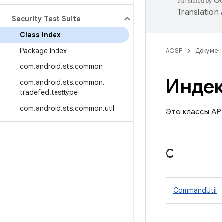
Translation
Security Test Suite
Class Index
Package Index
AOSP
Докумен
com
.
android
.
sts
.
common
Индек
com
.
android
.
sts
.
common
.
tradefed
.
testtype
com
.
android
.
sts
.
common
.
util
Это классы AP
С
CommandUtil