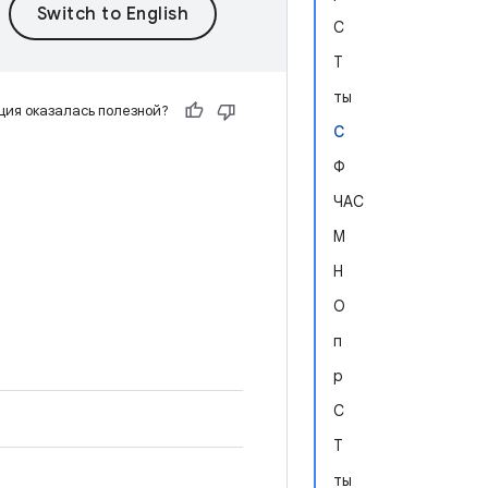
С
Т
ты
ия оказалась полезной?
С
Ф
ЧАС
М
Н
О
п
р
С
b
Т
ты