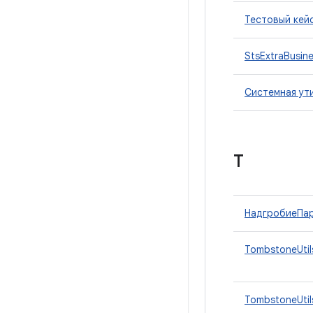
Тестовый кей
StsExtraBusin
Системная ут
Т
НадгробиеПа
TombstoneUtil
TombstoneUtil