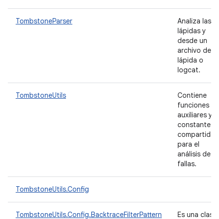
TombstoneParser
Analiza las
lápidas y
desde un
archivo de
lápida o
logcat.
TombstoneUtils
Contiene
funciones
auxiliares y
constantes
compartidas
para el
análisis de
fallas.
TombstoneUtils.Config
TombstoneUtils.Config.BacktraceFilterPattern
Es una clase