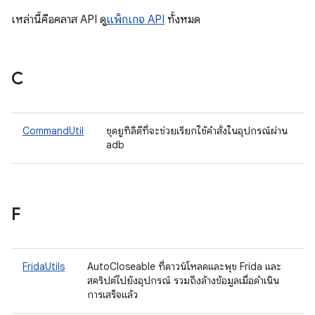
เหล่านี้คือคลาส API ดู
แพ็กเกจ API
ทั้งหมด
C
CommandUtil
ชุดยูทิลิตีที่จะช่วยเรียกใช้คำสั่งในอุปกรณ์ผ่าน
adb
F
FridaUtils
AutoCloseable ที่ดาวน์โหลดและพุช Frida และ
สคริปต์ไปยังอุปกรณ์ รวมถึงล้างข้อมูลเมื่อดำเนิน
การเสร็จแล้ว