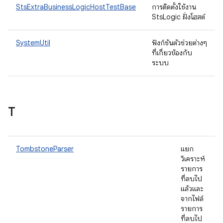
StsExtraBusinessLogicHostTestBase
การติดตั้งใช้งาน
StsLogic ฝั่งโฮสต์
SystemUtil
ฟังก์ชันตัวช่วยต่างๆ
ที่เกี่ยวข้องกับ
ระบบ
T
TombstoneParser
แยก
วิเคราะห์
รายการ
ที่ลบไป
แล้วและ
จากไฟล์
รายการ
ที่ลบไป