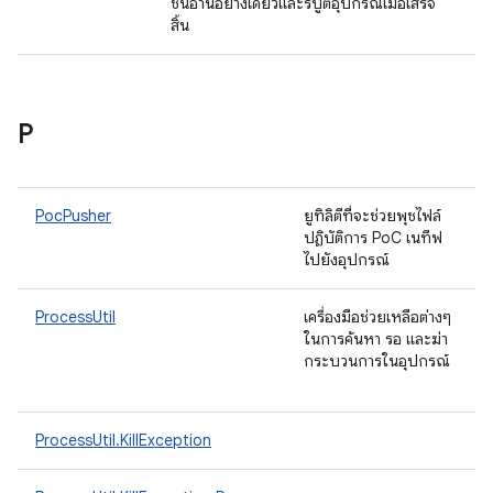
ชันอ่านอย่างเดียวและรีบูตอุปกรณ์เมื่อเสร็จ
สิ้น
P
PocPusher
ยูทิลิตีที่จะช่วยพุชไฟล์
ปฏิบัติการ PoC เนทีฟ
ไปยังอุปกรณ์
ProcessUtil
เครื่องมือช่วยเหลือต่างๆ
ในการค้นหา รอ และฆ่า
กระบวนการในอุปกรณ์
ProcessUtil.KillException