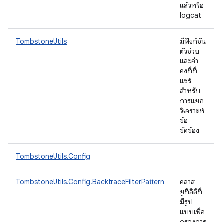
แล้วหรือ
logcat
TombstoneUtils
มีฟังก์ชัน
ตัวช่วย
และค่า
คงที่ที่
แชร์
สำหรับ
การแยก
วิเคราะห์
ข้อ
ขัดข้อง
TombstoneUtils.Config
TombstoneUtils.Config.BacktraceFilterPattern
คลาส
ยูทิลิตีที่
มีรูป
แบบเพื่อ
กรองการ