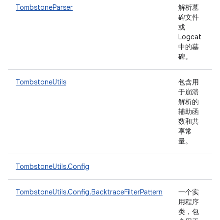
TombstoneParser
解析墓
碑文件
或
Logcat
中的墓
碑。
TombstoneUtils
包含用
于崩溃
解析的
辅助函
数和共
享常
量。
TombstoneUtils.Config
TombstoneUtils.Config.BacktraceFilterPattern
一个实
用程序
类，包