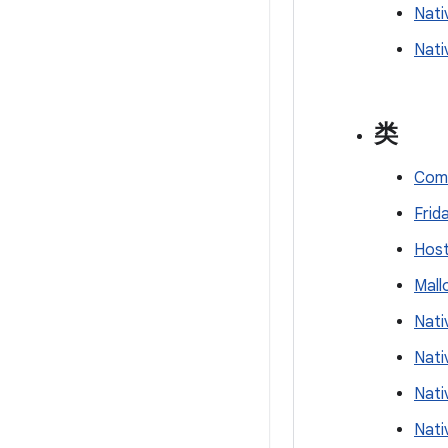
Nati
Nati
类
Com
Frida
Host
Mal
Nati
Nati
Nati
Nati