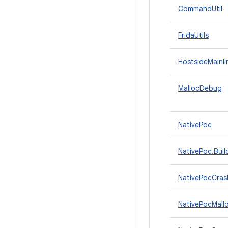
CommandUtil
FridaUtils
HostsideMainl
MallocDebug
NativePoc
NativePoc.Buil
NativePocCras
NativePocMall