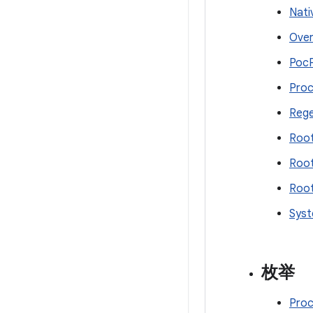
Nati
Over
Poc
Proc
Rege
Root
Root
Root
Syst
枚举
Proc