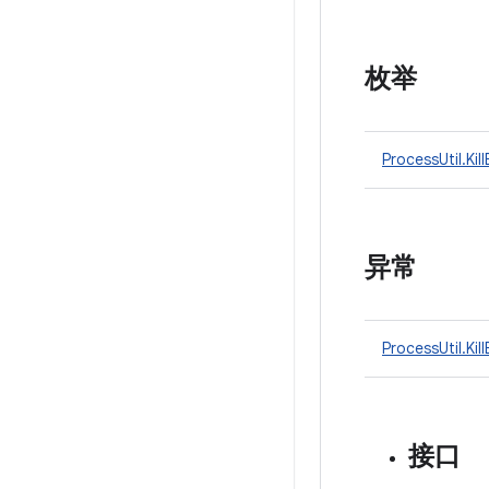
枚举
ProcessUtil.Ki
异常
ProcessUtil.Kil
接口