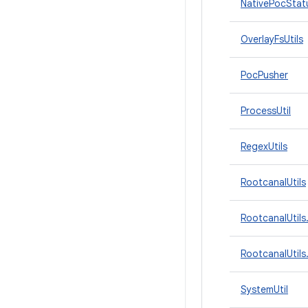
NativePocStat
OverlayFsUtils
PocPusher
ProcessUtil
RegexUtils
RootcanalUtils
RootcanalUtils
RootcanalUtils
SystemUtil