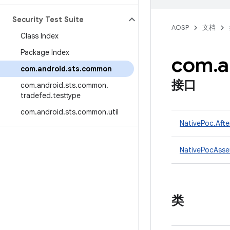
Security Test Suite
AOSP
文档
Class Index
Package Index
com
.
a
com
.
android
.
sts
.
common
接口
com
.
android
.
sts
.
common
.
tradefed
.
testtype
com
.
android
.
sts
.
common
.
util
NativePoc.Afte
NativePocAsse
类