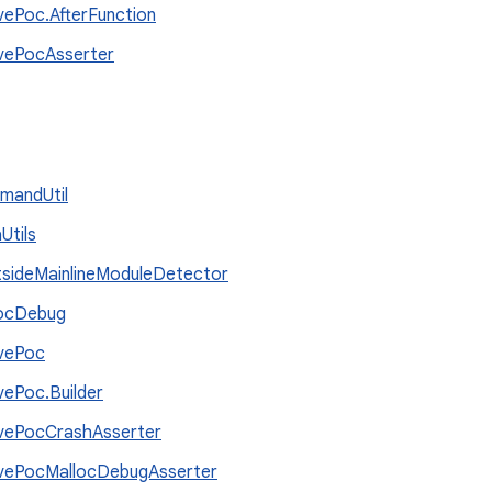
vePoc.AfterFunction
vePocAsserter
mandUtil
Utils
sideMainlineModuleDetector
locDebug
vePoc
vePoc.Builder
vePocCrashAsserter
vePocMallocDebugAsserter