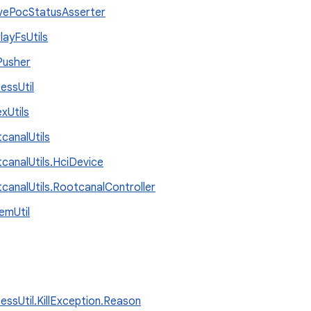
vePocStatusAsserter
layFsUtils
Pusher
essUtil
xUtils
canalUtils
canalUtils.HciDevice
canalUtils.RootcanalController
emUtil
essUtil.KillException.Reason