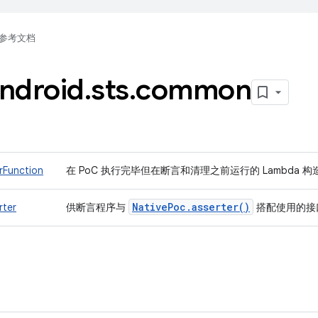
参考文档
ndroid
.
sts
.
common
rFunction
在 PoC 执行完毕但在断言和清理之前运行的 Lambda 
Native
Poc
.
asserter(
)
rter
供断言程序与
搭配使用的接