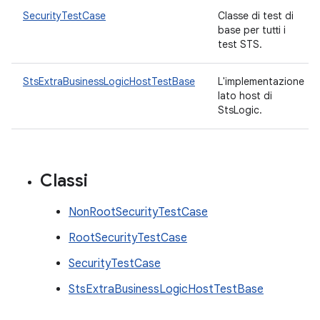
SecurityTestCase
Classe di test di
base per tutti i
test STS.
StsExtraBusinessLogicHostTestBase
L'implementazione
lato host di
StsLogic.
Classi
NonRootSecurityTestCase
RootSecurityTestCase
SecurityTestCase
StsExtraBusinessLogicHostTestBase