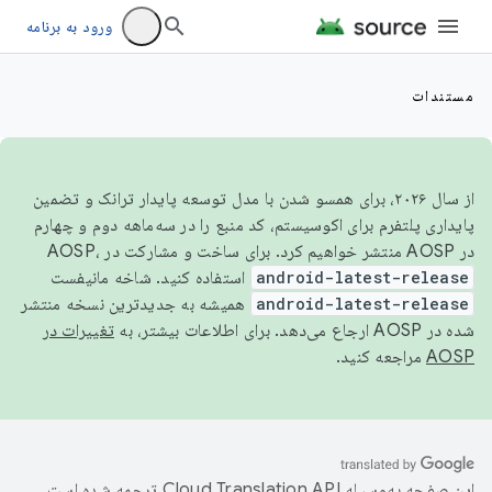
ورود به برنامه
مستندات
از سال ۲۰۲۶، برای همسو شدن با مدل توسعه پایدار ترانک و تضمین
پایداری پلتفرم برای اکوسیستم، کد منبع را در سه‌ماهه دوم و چهارم
در AOSP منتشر خواهیم کرد. برای ساخت و مشارکت در AOSP،
android-latest-release
استفاده کنید. شاخه مانیفست
android-latest-release
همیشه به جدیدترین نسخه منتشر
شده در AOSP ارجاع می‌دهد. برای اطلاعات بیشتر، به
تغییرات در
AOSP
مراجعه کنید.
این صفحه به‌وسیله
ترجمه شده است.