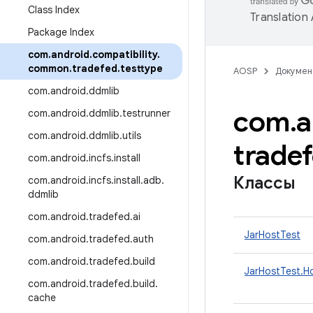
Class Index
Translation
Package Index
com
.
android
.
compatibility
.
common
.
tradefed
.
testtype
AOSP
Докумен
com
.
android
.
ddmlib
com
.
a
com
.
android
.
ddmlib
.
testrunner
com
.
android
.
ddmlib
.
utils
trade
com
.
android
.
incfs
.
install
Классы
com
.
android
.
incfs
.
install
.
adb
.
ddmlib
com
.
android
.
tradefed
.
ai
JarHostTest
com
.
android
.
tradefed
.
auth
com
.
android
.
tradefed
.
build
JarHostTest.Ho
com
.
android
.
tradefed
.
build
.
cache