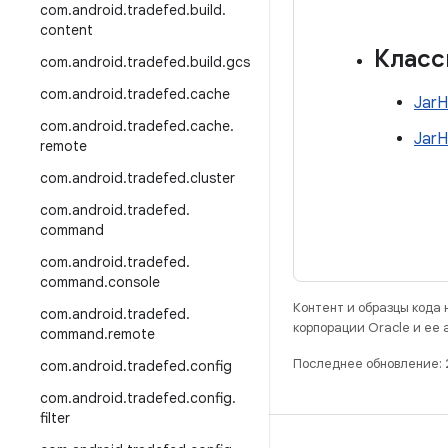
com
.
android
.
tradefed
.
build
.
content
Клас
com
.
android
.
tradefed
.
build
.
gcs
com
.
android
.
tradefed
.
cache
JarH
com
.
android
.
tradefed
.
cache
.
JarH
remote
com
.
android
.
tradefed
.
cluster
com
.
android
.
tradefed
.
command
com
.
android
.
tradefed
.
command
.
console
Контент и образцы кода
com
.
android
.
tradefed
.
корпорации Oracle и ее
command
.
remote
Последнее обновление:
com
.
android
.
tradefed
.
config
com
.
android
.
tradefed
.
config
.
filter