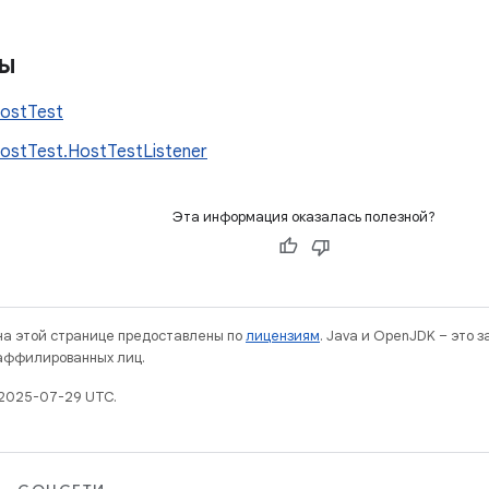
сы
ostTest
ostTest.HostTestListener
Эта информация оказалась полезной?
 на этой странице предоставлены по
лицензиям
. Java и OpenJDK – это 
 аффилированных лиц.
 2025-07-29 UTC.