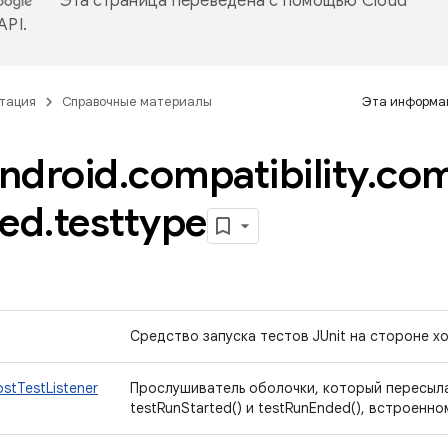
Эта страница переведена с помощью
Cloud
 API
.
тация
Справочные материалы
Эта информац
ndroid
.
compatibility
.
co
fed
.
testtype
Средство запуска тестов JUnit на стороне хо
stTestListener
Прослушиватель оболочки, который пересыла
testRunStarted() и testRunEnded(), встроенн