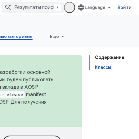
/
Войти
ные материалы
Ещё
Содержание
Классы
 разработки основной
 мы будем публиковать
я вклада в AOSP
t-release
manifest
OSP. Для получения