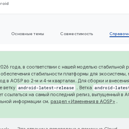
roid
Основные темы
Совместимость
Справоч
2026 года, в соответствии с нашей моделью стабильной
я обеспечения стабильности платформы для экосистемы,
од в AOSP во 2-м и 4-м кварталах. Для сборки и внесени
е ветку
android-latest-release
. Ветка
android-lates
ет ссылаться на самый последний релиз, выпущенный в A
льной информации см.
раздел «Изменения в AOSP»
.