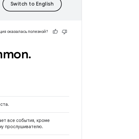
ия оказалась полезной?
mmon
.
ста.
ет все события, кроме
ому прослушивателю.