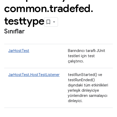
common
.
tradefed
.
testtype
Sınıflar
JarHostTest
Barındırıcı taraflı JUnit
testleri için test
çalıştırıcı.
JarHostTest.HostTestListener
testRunStarted() ve
testRunEnded()
dışındaki tüm etkinlikleri
yerleşik dinleyiciye
yönlendiren sarmalayıcı
dinleyici.