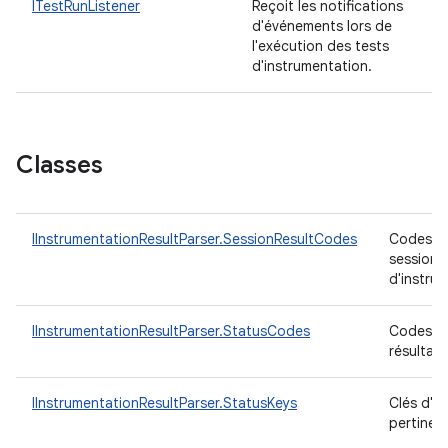
ITestRunListener
Reçoit les notifications
d'événements lors de
l'exécution des tests
d'instrumentation.
Classes
IInstrumentationResultParser.SessionResultCodes
Codes de
session
d'instru
IInstrumentationResultParser.StatusCodes
Codes d'
résultat
IInstrumentationResultParser.StatusKeys
Clés d'ét
pertinen