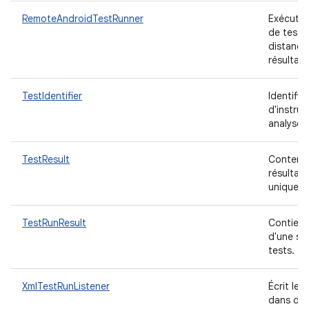
RemoteAndroidTestRunner
Exécute
de test 
distance 
résultat
TestIdentifier
Identifie
d'instru
analysé.
TestResult
Conteneu
résultat 
unique.
TestRunResult
Contient 
d'une seu
tests.
XmlTestRunListener
Écrit les
dans des