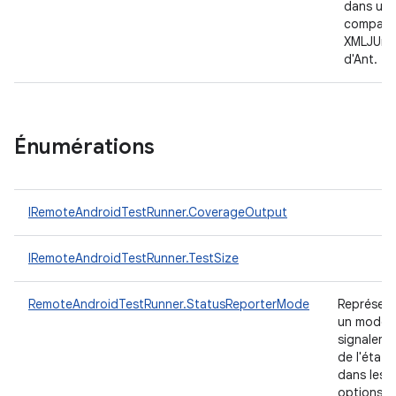
dans un 
compatib
XMLJUnit
d'Ant.
Énumérations
IRemoteAndroidTestRunner.CoverageOutput
IRemoteAndroidTestRunner.TestSize
RemoteAndroidTestRunner.StatusReporterMode
Représen
un mode 
signaleme
de l'état
dans les
options d