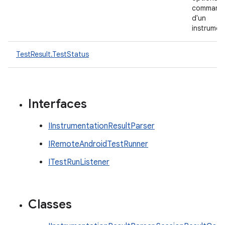
command
d'un
instrumen
TestResult.TestStatus
Interfaces
IInstrumentationResultParser
IRemoteAndroidTestRunner
ITestRunListener
Classes