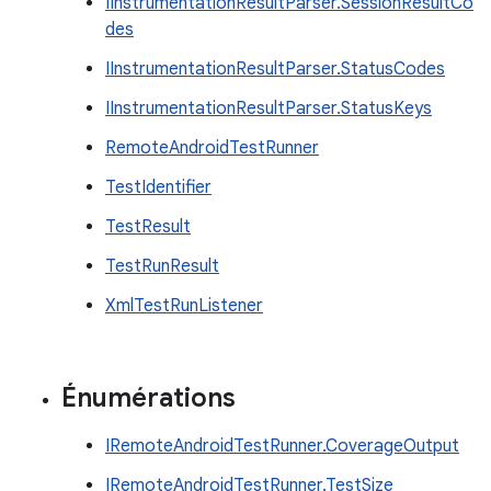
IInstrumentationResultParser.SessionResultCo
des
IInstrumentationResultParser.StatusCodes
IInstrumentationResultParser.StatusKeys
RemoteAndroidTestRunner
TestIdentifier
TestResult
TestRunResult
XmlTestRunListener
Énumérations
IRemoteAndroidTestRunner.CoverageOutput
IRemoteAndroidTestRunner.TestSize