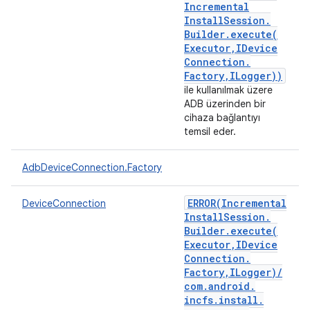
Incremental
Install
Session
.
Builder
.
execute(
Executor
,
IDevice
Connection
.
Factory
,
ILogger))
ile kullanılmak üzere
ADB üzerinden bir
cihaza bağlantıyı
temsil eder.
AdbDeviceConnection.Factory
ERROR(
Incremental
DeviceConnection
Install
Session
.
Builder
.
execute(
Executor
,
IDevice
Connection
.
Factory
,
ILogger)
/
com
.
android
.
incfs
.
install
.