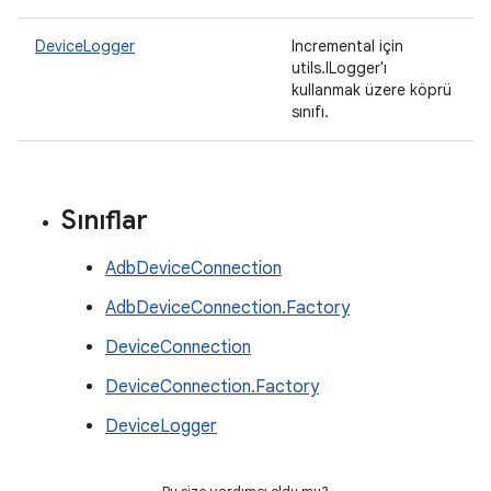
DeviceLogger
Incremental için
utils.ILogger'ı
kullanmak üzere köprü
sınıfı.
Sınıflar
AdbDeviceConnection
AdbDeviceConnection.Factory
DeviceConnection
DeviceConnection.Factory
DeviceLogger