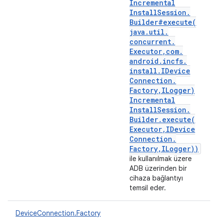
Incremental
Install
Session
.
Builder#
execute(
java
.
util
.
concurrent
.
Executor
,
com
.
android
.
incfs
.
install
.
IDevice
Connection
.
Factory
,
ILogger)
Incremental
Install
Session
.
Builder
.
execute(
Executor
,
IDevice
Connection
.
Factory
,
ILogger))
ile kullanılmak üzere
ADB üzerinden bir
cihaza bağlantıyı
temsil eder.
DeviceConnection.Factory