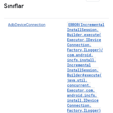
Sınıflar
ERROR(
Incremental
AdbDeviceConnection
Install
Session
.
Builder
.
execute(
Executor
,
IDevice
Connection
.
Factory
,
ILogger)
/
com
.
android
.
incfs
.
install
.
Incremental
Install
Session
.
Builder#
execute(
java
.
util
.
concurrent
.
Executor
,
com
.
android
.
incfs
.
install
.
IDevice
Connection
.
Factory
,
ILogger)