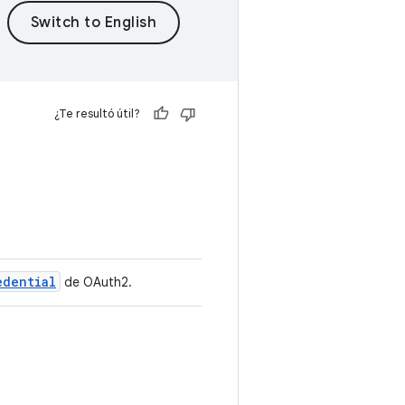
¿Te resultó útil?
edential
de OAuth2.