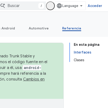
/
Acceder
s Android
Automotive
Referencia
En esta página
Interfaces
mado Trunk Stable y
Clases
emos el código fuente en el
uir a él, usa
android-
empre hará referencia a la
ión, consulta
Cambios en