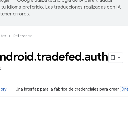
Google utiliza tecnología de IA para traducir
 tu idioma preferido. Las traducciones realizadas con IA
ener errores.
tos
Referencia
ndroid
.
tradefed
.
auth
s
Cr
tory
Una interfaz para la fábrica de credenciales para crear