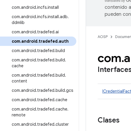
contenido a
com
.
android
.
incfs
.
install
pueden cont
com
.
android
.
incfs
.
install
.
adb
.
ddmlib
com
.
android
.
tradefed
.
ai
AOSP
Documen
com
.
android
.
tradefed
.
auth
com
.
android
.
tradefed
.
build
com
.
a
com
.
android
.
tradefed
.
build
.
cache
Interface
com
.
android
.
tradefed
.
build
.
content
com
.
android
.
tradefed
.
build
.
gcs
ICredentialFac
com
.
android
.
tradefed
.
cache
com
.
android
.
tradefed
.
cache
.
remote
Clases
com
.
android
.
tradefed
.
cluster