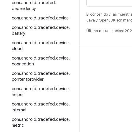
com
.
android
.
tradefed
.
dependency
El contenido y las muestr
com
.
android
.
tradefed
.
device
Java y OpenJDK son marca
com
.
android
.
tradefed
.
device
.
Última actualización: 2
battery
com
.
android
.
tradefed
.
device
.
cloud
COMPILACIÓN
com
.
android
.
tradefed
.
device
.
connection
Repositorio de Android
com
.
android
.
tradefed
.
device
.
Requisitos
contentprovider
Descarga
com
.
android
.
tradefed
.
device
.
Vista previa de los objetos binarios
helper
Imágenes de fábrica
com
.
android
.
tradefed
.
device
.
internal
Objetos binarios del controlador
com
.
android
.
tradefed
.
device
.
metric