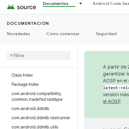
Documentos
Android Code Se
Descripción general
DOCUMENTACIÓN
Novedades
HIDL
Cómo comenzar
Seguridad
HAL
Trade Federation
A partir de
garantizar l
Class Index
AOSP en el 
Package Index
latest-rel
com
.
android
.
compatibility
.
versión más
common
.
tradefed
.
testtype
el AOSP
.
com
.
android
.
ddmlib
com
.
android
.
ddmlib
.
testrunner
com
.
android
.
ddmlib
.
utils