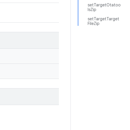
setTargetOtatoo
lsZip
setTargetTarget
FileZip