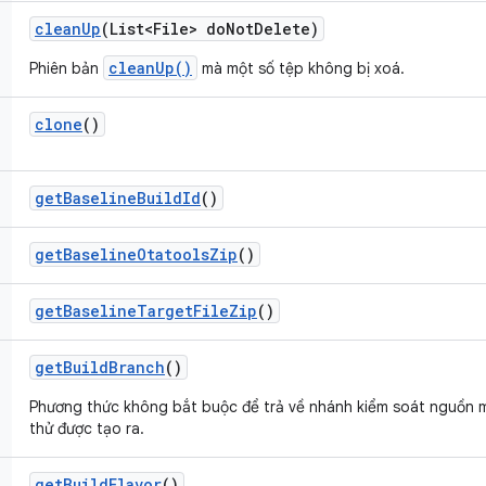
clean
Up
(List<File> do
Not
Delete)
cleanUp()
Phiên bản
mà một số tệp không bị xoá.
clone
()
get
Baseline
Build
Id
()
get
Baseline
Otatools
Zip
()
get
Baseline
Target
File
Zip
()
get
Build
Branch
()
Phương thức không bắt buộc để trả về nhánh kiểm soát nguồn 
thử được tạo ra.
get
Build
Flavor
()