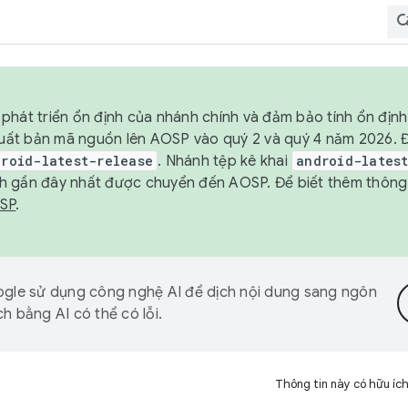
phát triển ổn định của nhánh chính và đảm bảo tính ổn địn
ẽ xuất bản mã nguồn lên AOSP vào quý 2 và quý 4 năm 2026.
droid-latest-release
. Nhánh tệp kê khai
android-lates
h gần đây nhất được chuyển đến AOSP. Để biết thêm thông t
OSP
.
gle sử dụng công nghệ AI để dịch nội dung sang ngôn
h bằng AI có thể có lỗi.
Thông tin này có hữu íc