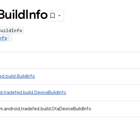
Build
Info
BuildInfo
nfo
d.build.BuildInfo
d.tradefed.build.DeviceBuildInfo
m.android.tradefed.build.OtaDeviceBuildInfo