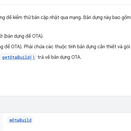
ng để kiểm thử bản cập nhật qua mạng. Bản dựng này bao gồm 
sở (bản dựng để OTA).
 để OTA). Phải chứa các thuộc tính bản dựng cần thiết và gói 
à
getOtaBuild()
trả về bản dựng OTA.
m
Ota
Build