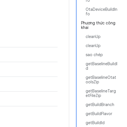
fo
OtaDeviceBuildIn
fo
Phương thức công
khai
cleanUp
cleanUp
sao chép
getBaselineBuildI
d
getBaselineOtat
oolsZip
getBaselineTarg
etFileZip
getBuildBranch
getBuildFlavor
getBuildId