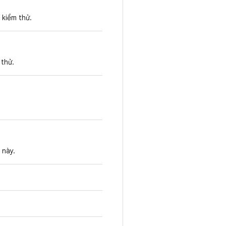
 kiểm thử.
 thử.
này.