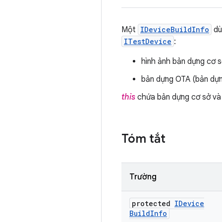
Một
IDeviceBuildInfo
dù
ITestDevice
:
hình ảnh bản dựng cơ 
bản dựng OTA (bản dựng
this
chứa bản dựng cơ sở v
Tóm tắt
Trường
protected
IDevice
Build
Info