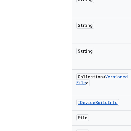
String
String
Collection<
Versioned
File
>
IDevice
Build
Info
File