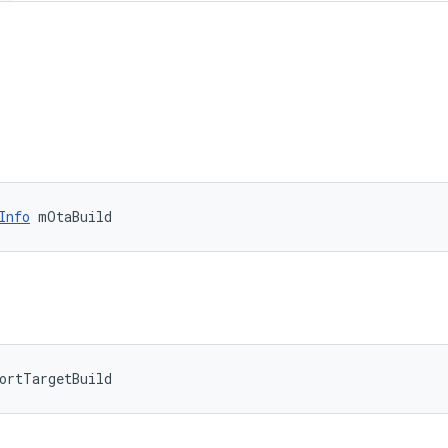
Info
 mOtaBuild
ortTargetBuild