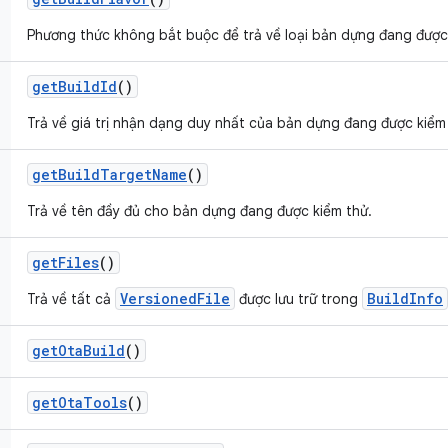
Phương thức không bắt buộc để trả về loại bản dựng đang được
get
Build
Id
()
Trả về giá trị nhận dạng duy nhất của bản dựng đang được kiểm
get
Build
Target
Name
()
Trả về tên đầy đủ cho bản dựng đang được kiểm thử.
get
Files
()
VersionedFile
BuildInfo
Trả về tất cả
được lưu trữ trong
get
Ota
Build
()
get
Ota
Tools
()