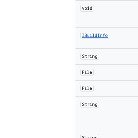
void
IBuild
Info
String
File
File
String
String