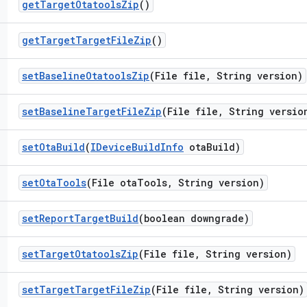
get
Target
Otatools
Zip
()
get
Target
Target
File
Zip
()
set
Baseline
Otatools
Zip
(File file
,
String version)
set
Baseline
Target
File
Zip
(File file
,
String versio
set
Ota
Build
(
IDevice
Build
Info
ota
Build)
set
Ota
Tools
(File ota
Tools
,
String version)
set
Report
Target
Build
(boolean downgrade)
set
Target
Otatools
Zip
(File file
,
String version)
set
Target
Target
File
Zip
(File file
,
String version)