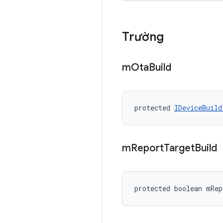
Trường
m
Ota
Build
protected 
IDeviceBuild
m
Report
Target
Build
protected boolean mRep