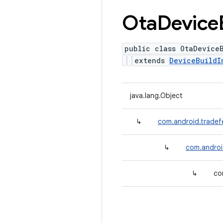
Ota
Device
public class OtaDevice
extends
DeviceBuildI
java.lang.Object
↳
com.android.tradefe
↳
com.androi
↳
co