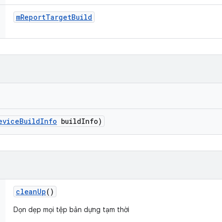
m
Report
Target
Build
evice
Build
Info
build
Info)
clean
Up
()
Dọn dẹp mọi tệp bản dựng tạm thời