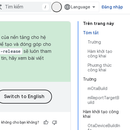
/
Đăng nhập
Trên trang này
Tóm tắt
h của nền tảng cho hệ
Trường
 Để tạo và đóng góp cho
t-release
sẽ luôn tham
Hàm khởi tạo
công khai
in, hãy xem bài viết
Phương thức
công khai
Trường
mOtaBuild
mReportTargetB
uild
Hàm khởi tạo công
khai
h không cho bạn không?
OtaDeviceBuildIn