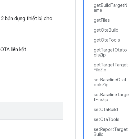
getBuildTargetN
ame
2 bản dựng thiết bị cho
getFiles
getOtaBuild
getOtaTools
OTA liên kết.
getTargetOtato
olsZip
getTargetTarget
FileZip
setBaselineOtat
oolsZip
setBaselineTarge
tFileZip
setOtaBuild
setOtaTools
setReportTarget
Build