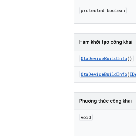
protected boolean
Hàm khởi tạo công khai
Ota
Device
Build
Info
()
Ota
Device
Build
Info
(
ID
Phương thức công khai
void