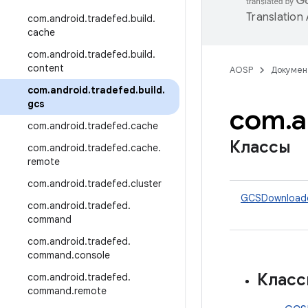
Translation
com
.
android
.
tradefed
.
build
.
cache
com
.
android
.
tradefed
.
build
.
content
AOSP
Докумен
com
.
android
.
tradefed
.
build
.
gcs
com
.
a
com
.
android
.
tradefed
.
cache
Классы
com
.
android
.
tradefed
.
cache
.
remote
com
.
android
.
tradefed
.
cluster
GCSDownloade
com
.
android
.
tradefed
.
command
com
.
android
.
tradefed
.
command
.
console
Клас
com
.
android
.
tradefed
.
command
.
remote