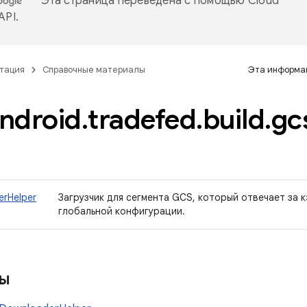
Эта страница переведена с помощью
Cloud
 API
.
тация
Справочные материалы
Эта информац
ndroid
.
tradefed
.
build
.
gc
rHelper
Загрузчик для сегмента GCS, который отвечает за
глобальной конфигурации.
сы