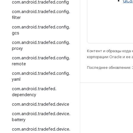
GCS
com
.
android
.
tradefed
.
config
com
.
android
.
tradefed
.
config
.
filter
com
.
android
.
tradefed
.
config
.
gcs
com
.
android
.
tradefed
.
config
.
proxy
Контент и образцы кода
корпорации Oracle и ее
com
.
android
.
tradefed
.
config
.
remote
Последнее обновление:
com
.
android
.
tradefed
.
config
.
yaml
com
.
android
.
tradefed
.
РАЗРАБОТКА
dependency
Хранилище Android Repository
com
.
android
.
tradefed
.
device
Требования
com
.
android
.
tradefed
.
device
.
battery
Как скачать код
com
.
android
.
tradefed
.
device
.
Предпросмотр исполняемых файлов