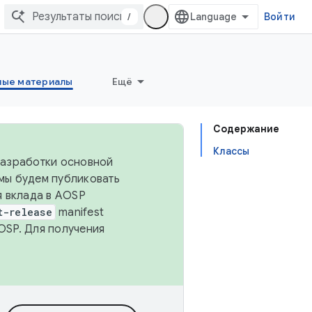
/
Войти
ные материалы
Ещё
Содержание
Классы
 разработки основной
 мы будем публиковать
я вклада в AOSP
t-release
manifest
OSP. Для получения