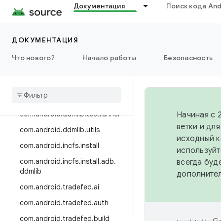
Документация
Поиск кода And
Trade Federation
ДОКУМЕНТАЦИЯ
Class Index
Package Index
Что нового?
Начало работы
Безопасность
com
.
android
.
compatibility
.
common
.
tradefed
.
testtype
com
.
android
.
ddmlib
com
.
android
.
ddmlib
.
testrunner
Начиная с 
ветки и дл
com
.
android
.
ddmlib
.
utils
исходный к
com
.
android
.
incfs
.
install
используйт
com
.
android
.
incfs
.
install
.
adb
.
всегда буд
ddmlib
дополните
com
.
android
.
tradefed
.
ai
com
.
android
.
tradefed
.
auth
com
.
android
.
tradefed
.
build