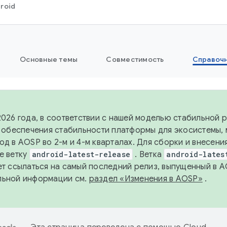
roid
Основные темы
Совместимость
Справоч
2026 года, в соответствии с нашей моделью стабильной
я обеспечения стабильности платформы для экосистемы,
од в AOSP во 2-м и 4-м кварталах. Для сборки и внесени
е ветку
android-latest-release
. Ветка
android-lates
ет ссылаться на самый последний релиз, выпущенный в A
льной информации см.
раздел «Изменения в AOSP»
.