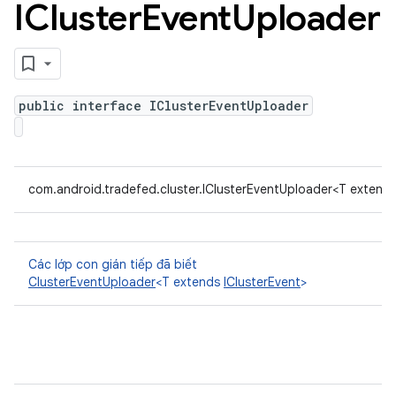
ICluster
Event
Uploader
public interface IClusterEventUploader
com.android.tradefed.cluster.IClusterEventUploader<T extend
Các lớp con gián tiếp đã biết
ClusterEventUploader
<T extends
IClusterEvent
>