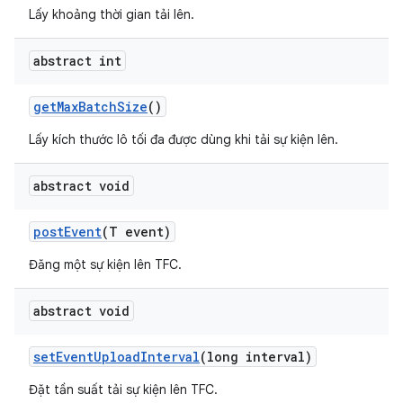
Lấy khoảng thời gian tải lên.
abstract int
get
Max
Batch
Size
()
Lấy kích thước lô tối đa được dùng khi tải sự kiện lên.
abstract void
post
Event
(T event)
Đăng một sự kiện lên TFC.
abstract void
set
Event
Upload
Interval
(long interval)
Đặt tần suất tải sự kiện lên TFC.