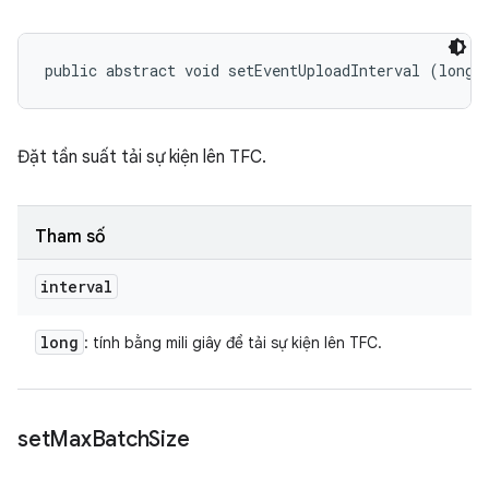
public abstract void setEventUploadInterval (long 
Đặt tần suất tải sự kiện lên TFC.
Tham số
interval
long
: tính bằng mili giây để tải sự kiện lên TFC.
set
Max
Batch
Size