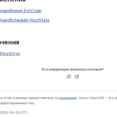
mandRunner.ExitCode
mandScheduler.HostState
чения
lHostError
Эта информация оказалась полезной?
 на этой странице предоставлены по
лицензиям
. Java и OpenJDK – это 
 аффилированных лиц.
 2026-06-22 UTC.