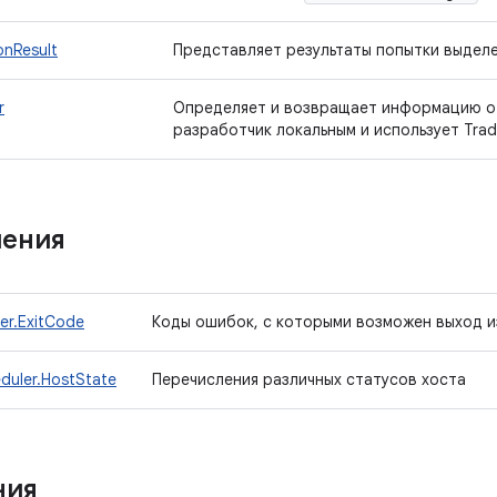
onResult
Представляет результаты попытки выделе
r
Определяет и возвращает информацию о 
разработчик локальным и использует Trad
ления
r.ExitCode
Коды ошибок, с которыми возможен выход и
uler.HostState
Перечисления различных статусов хоста
ния