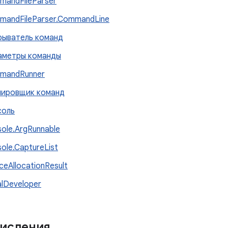
mandFileParser
mandFileParser.CommandLine
рыватель команд
аметры команды
mandRunner
нировщик команд
соль
ole.ArgRunnable
ole.CaptureList
ceAllocationResult
lDeveloper
исления