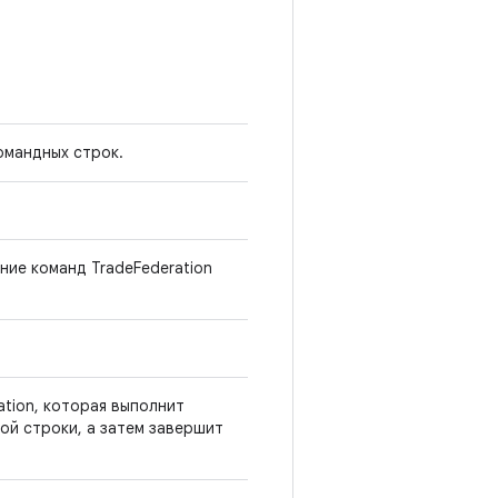
омандных строк.
ие команд TradeFederation
ation, которая выполнит
ой строки, а затем завершит