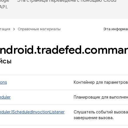
Эта страница переведена с помощью
Cloud
 API
.
тация
Справочные материалы
Эта информац
ndroid
.
tradefed
.
comma
йсы
ons
Контейнер для параметров
duler
Планировщик для выполнени
uler.IScheduledInvoctionListener
Слушатель событий вызов
завершение вызова.