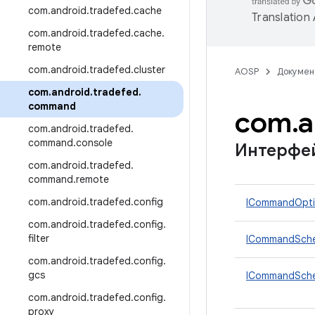
com
.
android
.
tradefed
.
cache
Translation
com
.
android
.
tradefed
.
cache
.
remote
com
.
android
.
tradefed
.
cluster
AOSP
Докумен
com
.
android
.
tradefed
.
command
com
.
a
com
.
android
.
tradefed
.
command
.
console
Интерфе
com
.
android
.
tradefed
.
command
.
remote
com
.
android
.
tradefed
.
config
ICommandOpti
com
.
android
.
tradefed
.
config
.
filter
ICommandSche
com
.
android
.
tradefed
.
config
.
gcs
ICommandSched
com
.
android
.
tradefed
.
config
.
proxy