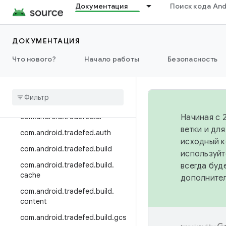
Документация
Поиск кода And
mon.tradefed.testtype
com.android.ddmlib
ДОКУМЕНТАЦИЯ
com.android.ddmlib.testrunner
com.android.ddmlib.utils
Что нового?
Начало работы
Безопасность
com
.
android
.
incfs
.
install
com
.
android
.
incfs
.
install
.
adb
.
ddmlib
com
.
android
.
tradefed
.
ai
Начиная с 
ветки и дл
com
.
android
.
tradefed
.
auth
исходный к
com
.
android
.
tradefed
.
build
используйт
com
.
android
.
tradefed
.
build
.
всегда буд
cache
дополните
com
.
android
.
tradefed
.
build
.
content
com
.
android
.
tradefed
.
build
.
gcs