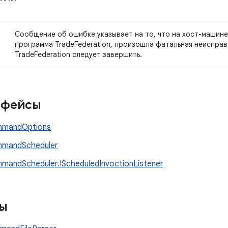
Сообщение об ошибке указывает на то, что на хост-машине
программа TradeFederation, произошла фатальная неисправ
TradeFederation следует завершить.
рфейсы
mmandOptions
mmandScheduler
mandScheduler.IScheduledInvoctionListener
сы