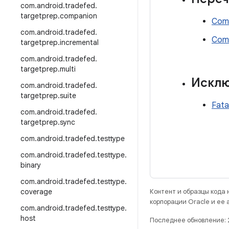
com
.
android
.
tradefed
.
targetprep
.
companion
Com
com
.
android
.
tradefed
.
Com
targetprep
.
incremental
com
.
android
.
tradefed
.
targetprep
.
multi
Исклю
com
.
android
.
tradefed
.
targetprep
.
suite
Fata
com
.
android
.
tradefed
.
targetprep
.
sync
com
.
android
.
tradefed
.
testtype
com
.
android
.
tradefed
.
testtype
.
binary
com
.
android
.
tradefed
.
testtype
.
coverage
Контент и образцы кода
корпорации Oracle и ее
com
.
android
.
tradefed
.
testtype
.
host
Последнее обновление: