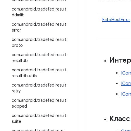
com
.
android
.
tradefed
.
result
.
ddmlib
FatalHostError
com
.
android
.
tradefed
.
result
.
error
com
.
android
.
tradefed
.
result
.
proto
com
.
android
.
tradefed
.
result
.
Инте
resultdb
com
.
android
.
tradefed
.
result
.
ICo
resultdb
.
utils
ICo
com
.
android
.
tradefed
.
result
.
retry
ICom
com
.
android
.
tradefed
.
result
.
skipped
com
.
android
.
tradefed
.
result
.
Клас
suite
com
.
android
.
tradefed
.
retry