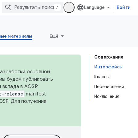
/
Войти
ные материалы
Ещё
Содержание
Интерфейсы
 разработки основной
Классы
 мы будем публиковать
я вклада в AOSP
Перечисления
t-release
manifest
Исключения
OSP. Для получения