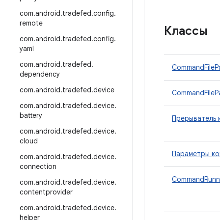
com
.
android
.
tradefed
.
config
.
remote
Классы
com
.
android
.
tradefed
.
config
.
yaml
com
.
android
.
tradefed
.
CommandFilePa
dependency
com
.
android
.
tradefed
.
device
CommandFileP
com
.
android
.
tradefed
.
device
.
battery
Прерыватель 
com
.
android
.
tradefed
.
device
.
cloud
Параметры к
com
.
android
.
tradefed
.
device
.
connection
CommandRunn
com
.
android
.
tradefed
.
device
.
contentprovider
com
.
android
.
tradefed
.
device
.
helper