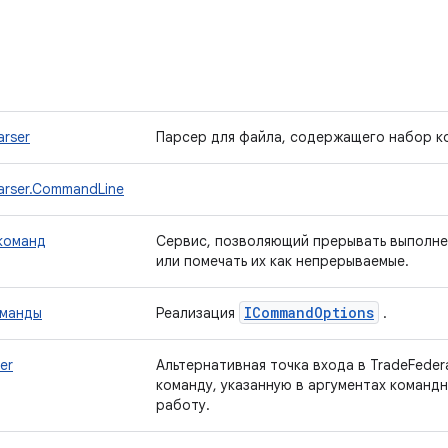
rser
Парсер для файла, содержащего набор к
arser.CommandLine
команд
Сервис, позволяющий прерывать выполнен
или помечать их как непрерываемые.
ICommand
Options
оманды
Реализация
.
er
Альтернативная точка входа в TradeFeder
команду, указанную в аргументах командн
работу.