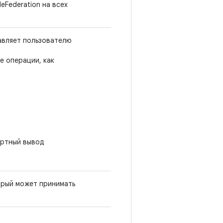
eFederation на всех
тавляет пользователю
е операции, как
артный вывод
орый может принимать