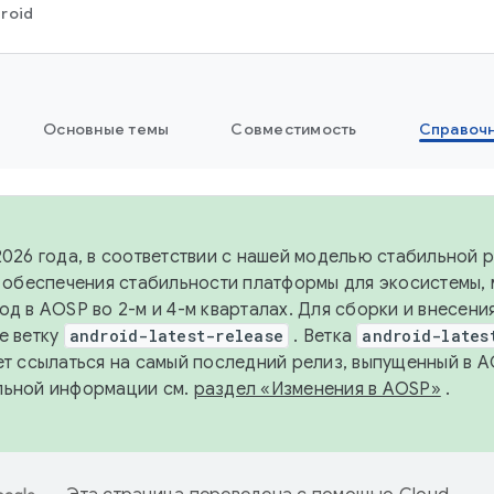
roid
Основные темы
Совместимость
Справоч
2026 года, в соответствии с нашей моделью стабильной
я обеспечения стабильности платформы для экосистемы,
од в AOSP во 2-м и 4-м кварталах. Для сборки и внесени
е ветку
android-latest-release
. Ветка
android-lates
ет ссылаться на самый последний релиз, выпущенный в A
льной информации см.
раздел «Изменения в AOSP»
.