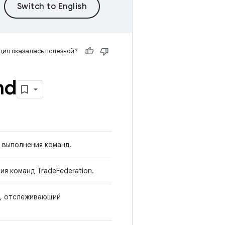
ия оказалась полезной?
nd
 выполнения команд.
я команд TradeFederation.
а, отслеживающий