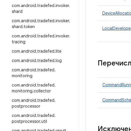
com
.
android
.
tradefed
.
invoker
.
shard
DeviceAllocati
com
.
android
.
tradefed
.
invoker
.
shard
.
token
LocalDevelope
com
.
android
.
tradefed
.
invoker
.
tracing
com
.
android
.
tradefed
.
lite
com
.
android
.
tradefed
.
log
Перечис
com
.
android
.
tradefed
.
monitoring
CommandRunne
com
.
android
.
tradefed
.
monitoring
.
collector
CommandSched
com
.
android
.
tradefed
.
postprocessor
com
.
android
.
tradefed
.
postprocessor
.
util
Исключе
com
.
android
.
tradefed
.
result