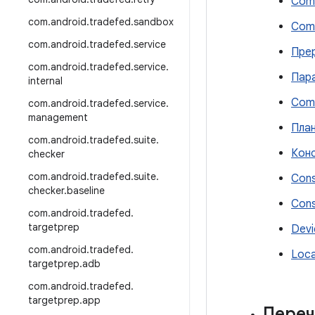
Com
com
.
android
.
tradefed
.
sandbox
Com
com
.
android
.
tradefed
.
service
Пре
com
.
android
.
tradefed
.
service
.
Пар
internal
Com
com
.
android
.
tradefed
.
service
.
management
Пла
com
.
android
.
tradefed
.
suite
.
Кон
checker
com
.
android
.
tradefed
.
suite
.
Cons
checker
.
baseline
Cons
com
.
android
.
tradefed
.
targetprep
Devi
com
.
android
.
tradefed
.
Loca
targetprep
.
adb
com
.
android
.
tradefed
.
targetprep
.
app
Переч