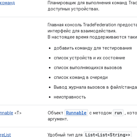
команд
Планировщик для выполнения команд Trad
доступных устройствах.
Главная консоль TradeFederation предос
интерфейс для взаимодействия.
В настоящее время поддерживаются таки
добавить команду для тестирования
список устройств и их состояние
список выполняющихся вызовов
список команд в очереди
Вывод журнала вызовов в файл/станд
неисправность
Runnable
run
nnable
<T>
Объект
с методом
, кот
аргумент.
List<List<String>>
reList
Удобный тип для