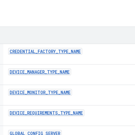
CREDENTIAL
_
FACTORY
_
TYPE
_
NAME
DEVICE
_
MANAGER
_
TYPE
_
NAME
DEVICE
_
MONITOR
_
TYPE
_
NAME
DEVICE
_
REQUIREMENTS
_
TYPE
_
NAME
GLOBAL
_
CONFIG
_
SERVER