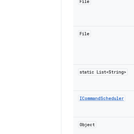
File
File
static List<String>
ICommand
Scheduler
Object