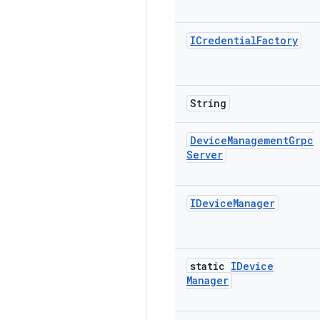
ICredential
Factory
String
Device
Management
Grpc
Server
IDevice
Manager
static
IDevice
Manager