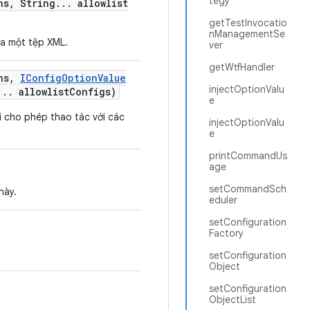
tegy
ns
,
String
.
.
.
allowlist
getTestInvocatio
nManagementSe
ra một tệp XML.
ver
getWtfHandler
ns
,
IConfig
Option
Value
injectOptionValu
.
.
.
allowlist
Configs)
e
i cho phép thao tác với các
injectOptionValu
e
printCommandUs
age
setCommandSch
này.
eduler
setConfiguration
Factory
setConfiguration
Object
setConfiguration
ObjectList