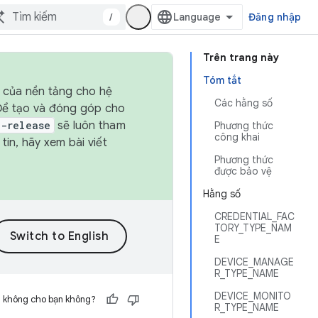
/
Đăng nhập
Trên trang này
Tóm tắt
h của nền tảng cho hệ
Các hằng số
 Để tạo và đóng góp cho
t-release
sẽ luôn tham
Phương thức
công khai
in, hãy xem bài viết
Phương thức
được bảo vệ
Hằng số
CREDENTIAL_FAC
TORY_TYPE_NAM
E
DEVICE_MANAGE
R_TYPE_NAME
DEVICE_MONITO
h không cho bạn không?
R_TYPE_NAME