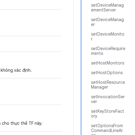
setDeviceManag
ementServer
setDeviceManag
er
setDeviceMonito
r
setDeviceRequire
ments
setHostMonitors
 không xác định.
setHostOptions
setHostResource
Manager
setInvocationSer
ver
setKeyStoreFact
ory
 cho thực thể TF này.
setOptionsFrom
CommandLineAr