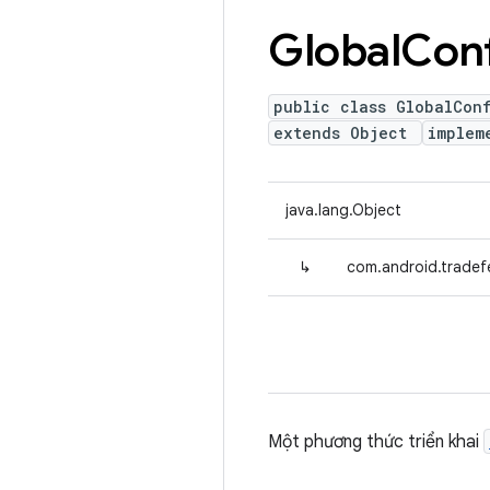
Global
Conf
public class GlobalCon
extends Object
implem
java.lang.Object
↳
com.android.tradef
Một phương thức triển khai