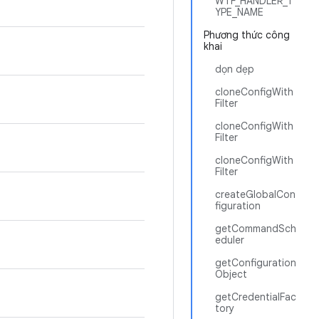
WTF_HANDLER_T
YPE_NAME
Phương thức công
khai
dọn dẹp
cloneConfigWith
Filter
cloneConfigWith
Filter
cloneConfigWith
Filter
createGlobalCon
figuration
getCommandSch
eduler
getConfiguration
Object
getCredentialFac
tory