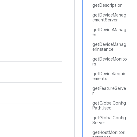
getDescription
getDeviceManag
ementServer
getDeviceManag
er
getDeviceManag
erInstance
getDeviceMonito
rs
getDeviceRequir
ements
getFeatureServe
r
getGlobalConfig
PathUsed
getGlobalConfig
Server
getHostMonitorI