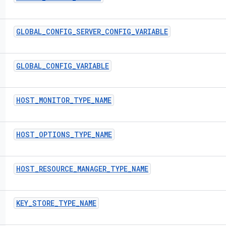
GLOBAL
_
CONFIG
_
SERVER
_
CONFIG
_
VARIABLE
GLOBAL
_
CONFIG
_
VARIABLE
HOST
_
MONITOR
_
TYPE
_
NAME
HOST
_
OPTIONS
_
TYPE
_
NAME
HOST
_
RESOURCE
_
MANAGER
_
TYPE
_
NAME
KEY
_
STORE
_
TYPE
_
NAME