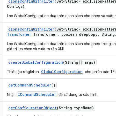
clone
Config
With
Filter
(Set<String> exclusion
Patter
Configs)
Lọc GlobalConfiguration dựa trên danh sách cho phép và xuất 
clone
Config
With
Filter
(Set<String> exclusion
Patter
Transformer
transformer
,
boolean deep
Copy
,
String
Lọc GlobalConfiguration dựa trên danh sách cho phép trong kh
giá trị lựa chọn và xuất ra tệp XML.
create
Global
Configuration
(String[] args)
GlobalConfiguration
Thiết lập singleton
cho phiên bản TF 
get
Command
Scheduler
()
ICommandScheduler
Nhận
để sử dụng từ cấu hình.
get
Configuration
Object
(String type
Name)