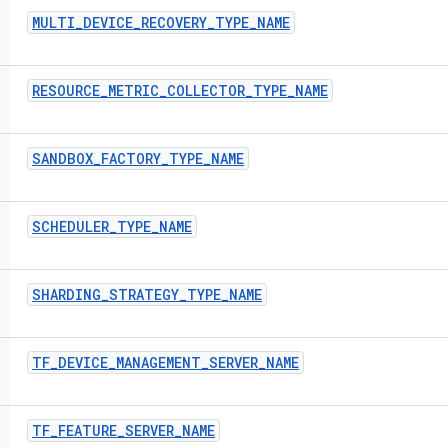
MULTI
_
DEVICE
_
RECOVERY
_
TYPE
_
NAME
RESOURCE
_
METRIC
_
COLLECTOR
_
TYPE
_
NAME
SANDBOX
_
FACTORY
_
TYPE
_
NAME
SCHEDULER
_
TYPE
_
NAME
SHARDING
_
STRATEGY
_
TYPE
_
NAME
TF
_
DEVICE
_
MANAGEMENT
_
SERVER
_
NAME
TF
_
FEATURE
_
SERVER
_
NAME