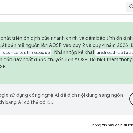
phát triển ổn định của nhánh chính và đảm bảo tính ổn địn
ẽ xuất bản mã nguồn lên AOSP vào quý 2 và quý 4 năm 2026.
droid-latest-release
. Nhánh tệp kê khai
android-lates
h gần đây nhất được chuyển đến AOSP. Để biết thêm thông t
OSP
.
gle sử dụng công nghệ AI để dịch nội dung sang ngôn
h bằng AI có thể có lỗi.
Thông tin này có hữu íc