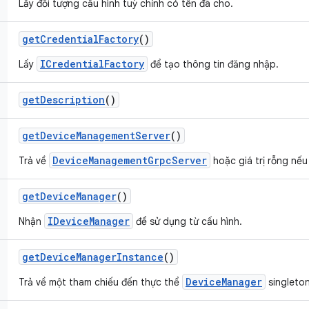
Lấy đối tượng cấu hình tuỳ chỉnh có tên đã cho.
get
Credential
Factory
()
ICredentialFactory
Lấy
để tạo thông tin đăng nhập.
get
Description
()
get
Device
Management
Server
()
DeviceManagementGrpcServer
Trả về
hoặc giá trị rỗng nếu
get
Device
Manager
()
IDeviceManager
Nhận
để sử dụng từ cấu hình.
get
Device
Manager
Instance
()
DeviceManager
Trả về một tham chiếu đến thực thể
singleton