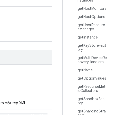
nstances
getHostMonitors
getHostOptions
getHostResourc
eManager
getInstance
getKeyStoreFact
ory
getMultiDeviceRe
coveryHandlers
getName
getOptionValues
getResourceMetr
icCollectors
getSandboxFact
 ra một tệp XML.
ory
getShardingStra