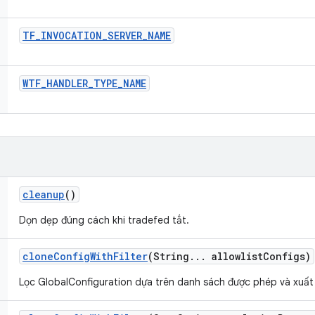
TF
_
INVOCATION
_
SERVER
_
NAME
WTF
_
HANDLER
_
TYPE
_
NAME
cleanup
()
Dọn dẹp đúng cách khi tradefed tắt.
clone
Config
With
Filter
(String
.
.
.
allowlist
Configs)
Lọc GlobalConfiguration dựa trên danh sách được phép và xuất