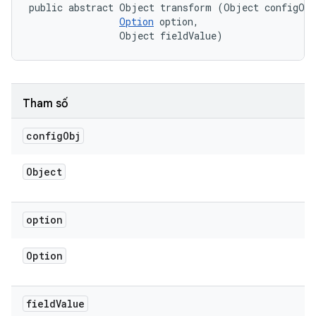
public abstract Object transform (Object configObj
Option
 option, 

                Object fieldValue)
Tham số
config
Obj
Object
option
Option
field
Value