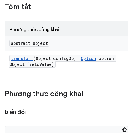
Tóm tắt
Phương thức công khai
abstract Object
transform
(Object config
Obj
,
Option
option
,
Object field
Value)
Phương thức công khai
biến đổi